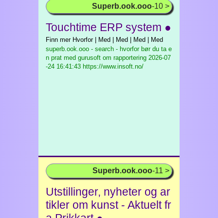
Superb.ook.ooo
-10 >
Touchtime ERP system ●
Finn mer Hvorfor | Med | Med | Med | Med
superb.ook.ooo - search - hvorfor bør du ta e
n prat med gurusoft om rapportering
2026-07
-24 16:41:43 https://www.insoft.no/
Superb.ook.ooo
-11 >
Utstillinger, nyheter og ar
tikler om kunst - Aktuelt fr