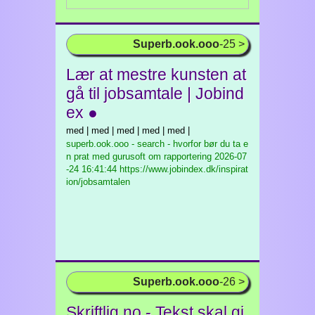
Superb.ook.ooo
-25 >
Lær at mestre kunsten at
gå til jobsamtale | Jobind
ex ●
med | med | med | med | med |
superb.ook.ooo - search - hvorfor bør du ta e
n prat med gurusoft om rapportering
2026-07
-24 16:41:44 https://www.jobindex.dk/inspirat
ion/jobsamtalen
Superb.ook.ooo
-26 >
Skriftlig.no - Tekst skal gi