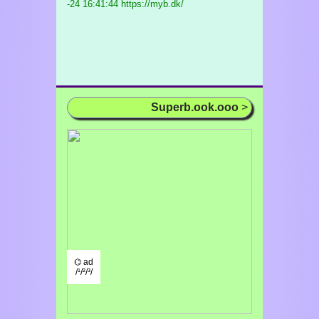
-24 16:41:44 https://myb.dk/
Superb.ook.ooo
>
⌬ ad
/¹/²/³/