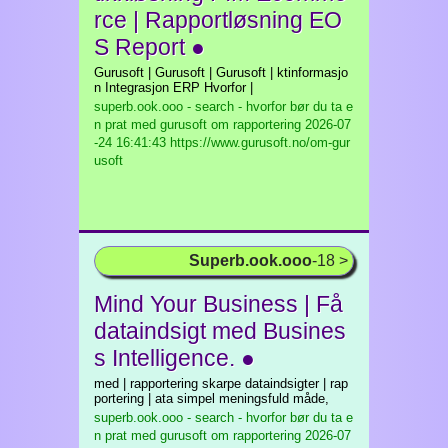
rce | Rapportløsning EO
S Report ●
Gurusoft | Gurusoft | Gurusoft | ktinformasjo
n Integrasjon ERP Hvorfor |
superb.ook.ooo - search - hvorfor bør du ta e
n prat med gurusoft om rapportering
2026-07
-24 16:41:43 https://www.gurusoft.no/om-gur
usoft
Superb.ook.ooo
-18 >
Mind Your Business | Få
dataindsigt med Busines
s Intelligence. ●
med | rapportering skarpe dataindsigter | rap
portering | ata simpel meningsfuld måde,
superb.ook.ooo - search - hvorfor bør du ta e
n prat med gurusoft om rapportering
2026-07