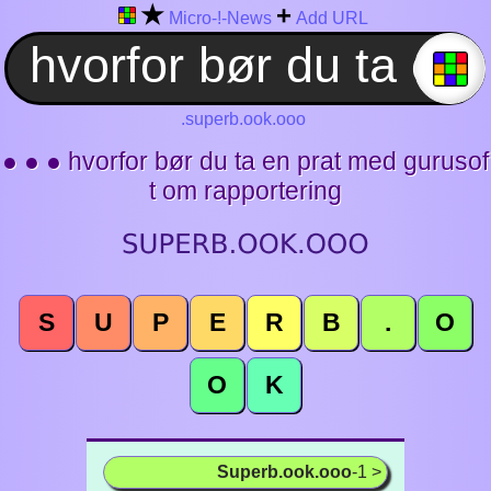
★
+
Micro-!-News
Add URL
.superb.ook.ooo
● ● ● hvorfor bør du ta en prat med gurusof
t om rapportering
S
U
P
E
R
B
.
O
O
K
Superb.ook.ooo
-1 >