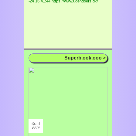
-24 16:41:44 https://www.udendoers.dk/
Superb.ook.ooo
>
⌬ ad
/¹/²/³/