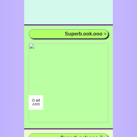
Superb.ook.ooo
>
⌬ ad
/¹/²/³/