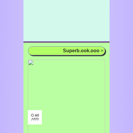
Superb.ook.ooo
>
⌬ ad
/¹/²/³/