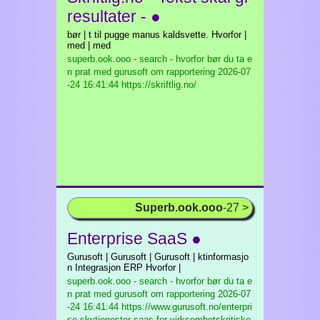
resultater - ●
bør | t til pugge manus kaldsvette. Hvorfor |
med | med
superb.ook.ooo - search - hvorfor bør du ta e
n prat med gurusoft om rapportering
2026-07
-24 16:41:44 https://skriftlig.no/
Superb.ook.ooo
-27 >
Enterprise SaaS ●
Gurusoft | Gurusoft | Gurusoft | ktinformasjo
n Integrasjon ERP Hvorfor |
superb.ook.ooo - search - hvorfor bør du ta e
n prat med gurusoft om rapportering
2026-07
-24 16:41:44 https://www.gurusoft.no/enterpri
se-skytjenester-saas-for-virksomhetskritiske