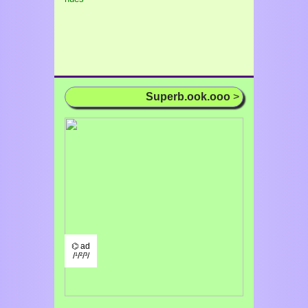
Superb.ook.ooo
>
⌬ ad
/¹/²/³/