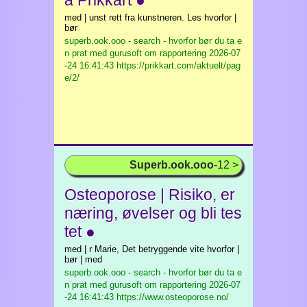
a Prikkart ●
med | unst rett fra kunstneren. Les hvorfor |
bør
superb.ook.ooo - search - hvorfor bør du ta e
n prat med gurusoft om rapportering
2026-07
-24 16:41:43 https://prikkart.com/aktuelt/pag
e/2/
Superb.ook.ooo
-12 >
Osteoporose | Risiko, er
næring, øvelser og bli tes
tet ●
med | r Marie, Det betryggende vite hvorfor |
bør | med
superb.ook.ooo - search - hvorfor bør du ta e
n prat med gurusoft om rapportering
2026-07
-24 16:41:43 https://www.osteoporose.no/