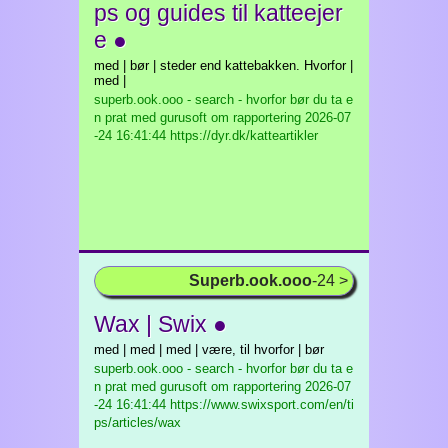
ps og guides til katteejer
e ●
med | bør | steder end kattebakken. Hvorfor |
med |
superb.ook.ooo - search - hvorfor bør du ta e
n prat med gurusoft om rapportering
2026-07
-24 16:41:44 https://dyr.dk/katteartikler
Superb.ook.ooo
-24 >
Wax | Swix ●
med | med | med | være, til hvorfor | bør
superb.ook.ooo - search - hvorfor bør du ta e
n prat med gurusoft om rapportering
2026-07
-24 16:41:44 https://www.swixsport.com/en/ti
ps/articles/wax