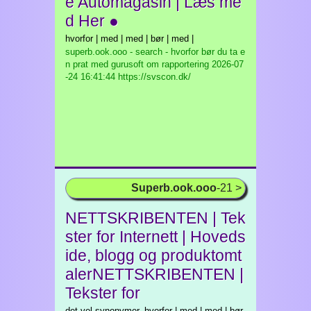
e Automagasin | Læs me
d Her ●
hvorfor | med | med | bør | med |
superb.ook.ooo - search - hvorfor bør du ta e
n prat med gurusoft om rapportering
2026-07
-24 16:41:44 https://svscon.dk/
Superb.ook.ooo
-21 >
NETTSKRIBENTEN | Tek
ster for Internett | Hoveds
ide, blogg og produktomt
alerNETTSKRIBENTEN |
Tekster for
det vel synonymer. hvorfor | med | med | bør