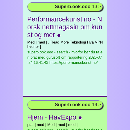
Superb.ook.ooo
-13 >
Performancekunst.no - N
orsk nettmagasin om kun
st og mer ●
Med | med | . Read More Teknologi Hva VPN
hvorfor |
superb.ook.ooo - search - hvorfor bør du ta e
n prat med gurusoft om rapportering
2026-07
-24 16:41:43 https://performancekunst.no/
Superb.ook.ooo
-14 >
Hjem - HavExpo ●
prat | med | Med | med | med |