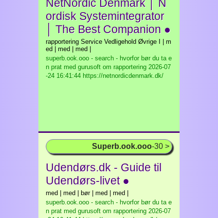
NetNordic Denmark │ N
ordisk Systemintegrator
│ The Best Companion ●
rapportering Service Vedligehold Øvrige I | m
ed | med | med |
superb.ook.ooo - search - hvorfor bør du ta e
n prat med gurusoft om rapportering
2026-07
-24 16:41:44 https://netnordicdenmark.dk/
Superb.ook.ooo
-30 >
Udendørs.dk - Guide til
Udendørs-livet ●
med | med | bør | med | med |
superb.ook.ooo - search - hvorfor bør du ta e
n prat med gurusoft om rapportering
2026-07