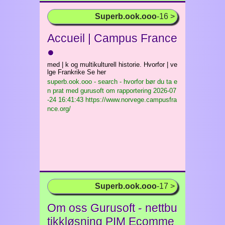
Superb.ook.ooo
-16 >
Accueil | Campus France
●
med | k og multikulturell historie. Hvorfor | ve
lge Frankrike Se her
superb.ook.ooo - search - hvorfor bør du ta e
n prat med gurusoft om rapportering
2026-07
-24 16:41:43 https://www.norvege.campusfra
nce.org/
Superb.ook.ooo
-17 >
Om oss Gurusoft - nettbu
tikkløsning PIM Ecomme