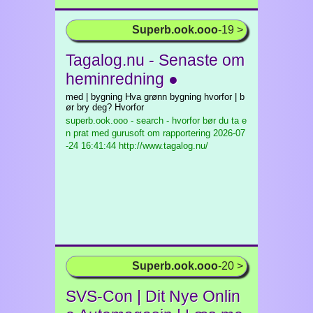
Superb.ook.ooo
-19 >
Tagalog.nu - Senaste om
heminredning ●
med | bygning Hva grønn bygning hvorfor | b
ør bry deg? Hvorfor
superb.ook.ooo - search - hvorfor bør du ta e
n prat med gurusoft om rapportering
2026-07
-24 16:41:44 http://www.tagalog.nu/
Superb.ook.ooo
-20 >
SVS-Con | Dit Nye Onlin