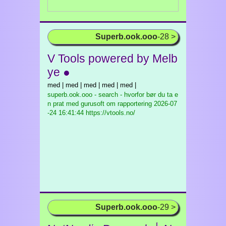
Superb.ook.ooo
-28 >
V Tools powered by Melb
ye ●
med | med | med | med | med |
superb.ook.ooo - search - hvorfor bør du ta e
n prat med gurusoft om rapportering
2026-07
-24 16:41:44 https://vtools.no/
Superb.ook.ooo
-29 >