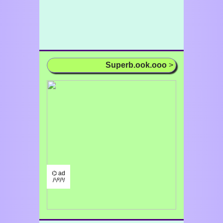
Superb.ook.ooo
>
⌬ ad
/¹/²/³/