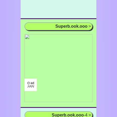
Superb.ook.ooo
>
⌬ ad
/¹/²/³/
Superb.ook.ooo
-4 >