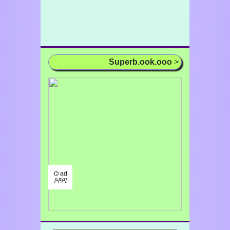
Superb.ook.ooo
>
⌬ ad
/¹/²/³/