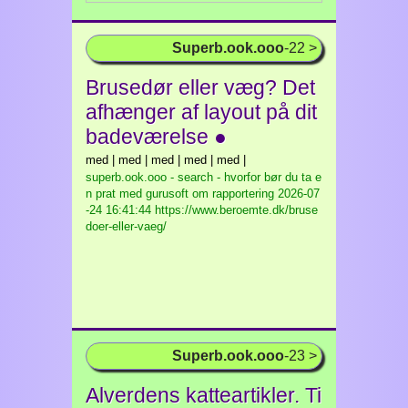
Superb.ook.ooo
-22 >
Brusedør eller væg? Det
afhænger af layout på dit
badeværelse ●
med | med | med | med | med |
superb.ook.ooo - search - hvorfor bør du ta e
n prat med gurusoft om rapportering
2026-07
-24 16:41:44 https://www.beroemte.dk/bruse
doer-eller-vaeg/
Superb.ook.ooo
-23 >
Alverdens katteartikler. Ti