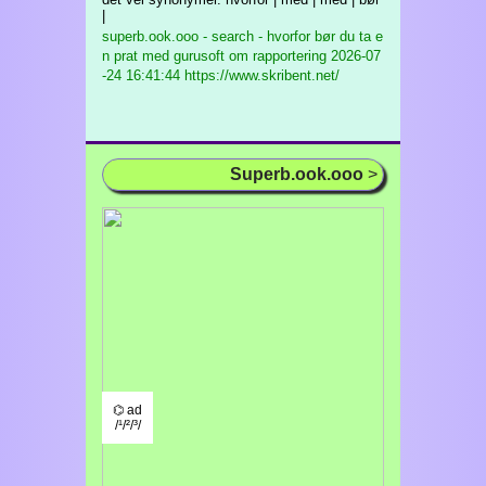
|
superb.ook.ooo - search - hvorfor bør du ta e
n prat med gurusoft om rapportering
2026-07
-24 16:41:44 https://www.skribent.net/
Superb.ook.ooo
>
⌬ ad
/¹/²/³/