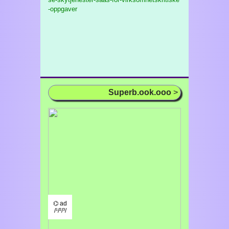
-oppgaver
Superb.ook.ooo
>
⌬ ad
/¹/²/³/