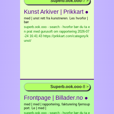
Superb.ook.ooo
-7 >
Kunst Arkiver | Prikkart ●
med | unst rett fra kunstneren. Les hvorfor |
bør
superb.ook.ooo - search - hvorfor bør du ta e
n prat med gurusoft om rapportering
2026-07
-24 16:41:43 https://prikkart.com/category/k
unst/
Superb.ook.ooo
-8 >
Frontpage | Billader.no ●
med | med | rapportering, fakturering fjernsup
port. Le | med |
superb.ook.ooo - search - hvorfor bør du ta e