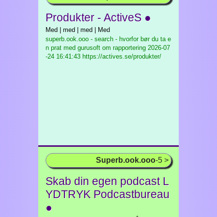
Produkter - ActiveS ●
Med | med | med | Med
superb.ook.ooo - search - hvorfor bør du ta e
n prat med gurusoft om rapportering
2026-07
-24 16:41:43 https://actives.se/produkter/
Superb.ook.ooo
-5 >
Skab din egen podcast L
YDTRYK Podcastbureau
●