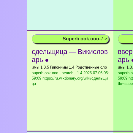
Superb.ook.ooo
-7 >
сдельщица — Викислов
ввер
арь ●
арь 
имы 1.3.5 Гипонимы 1.4 Родственные сло
имы 1.3
superb.ook.ooo - search - 1.4
2026-07-06 05:
superb.o
59:09 https://ru.wiktionary.org/wiki/сдельщи
59:09 htt
ца
tle=вве