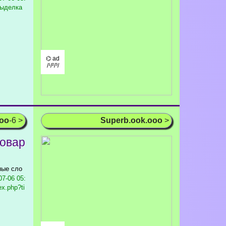
/выделка
⌬ ad
/¹/²/³/
ooo
-6 >
Superb.ook.ooo
>
овар
ные сло
7-06 05:
ex.php?ti