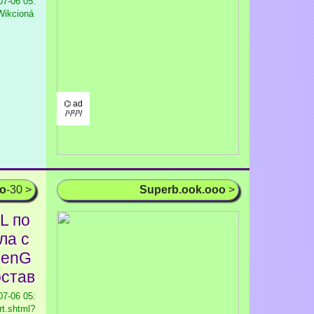
7-06 05:
/Wikcioná
⌬ ad
/¹/²/³/
oo
-30 >
Superb.ook.ooo
>
L по
ла с
penG
остав
7-06 05:
rt.shtml?