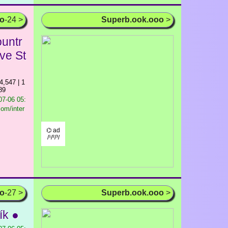
oo
-24 >
Superb.ook.ooo
>
ountr
ive St
4,547 | 1
89
7-06 05:
com/inter
⌬ ad
/¹/²/³/
oo
-27 >
Superb.ook.ooo
>
ík ●