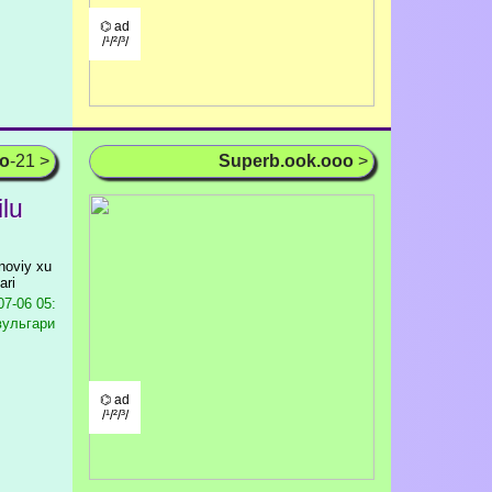
⌬ ad
/¹/²/³/
oo
-21 >
Superb.ook.ooo
>
ilu
ʼnoviy xu
ari
7-06 05:
/вульгари
⌬ ad
/¹/²/³/