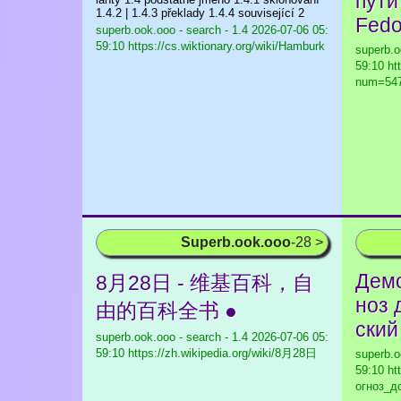
пути
1.4.2 | 1.4.3 překlady 1.4.4 související 2
Fedo
superb.ook.ooo - search - 1.4
2026-07-06 05:
59:10 https://cs.wiktionary.org/wiki/Hamburk
superb.o
59:10 ht
num=54
Superb.ook.ooo
-28 >
Демо
8月28日 - 维基百科，自
ноз 
由的百科全书 ●
ский
superb.ook.ooo - search - 1.4
2026-07-06 05:
59:10 https://zh.wikipedia.org/wiki/8月28日
superb.o
59:10 ht
огноз_д