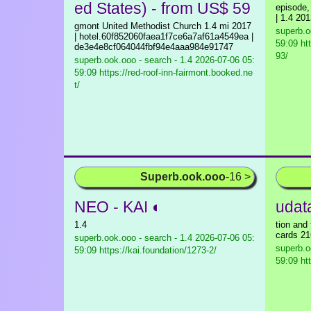
ed States) - from US$ 59
episode,
| 1.4 20
gmont United Methodist Church 1.4 mi 2017
superb.o
| hotel.60f852060faea1f7ce6a7af61a4549ea |
59:09 h
de3e4e8cf064044fbf94e4aaa984e91747
93/
superb.ook.ooo - search - 1.4
2026-07-06 05:
59:09 https://red-roof-inn-fairmont.booked.ne
t/
Superb.ook.ooo
-16 >
NEO - KAI ◐
udat
1.4
tion and
cards 21
superb.ook.ooo - search - 1.4
2026-07-06 05:
superb.o
59:09 https://kai.foundation/1273-2/
59:09 htt