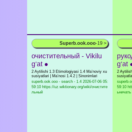
Superb.ook.ooo
-19 >
очистительный - Vikilu
руко
g‘at ●
g‘at 
2 Aytilishi 1.3 Etimologiyasi 1.4 Maʼnoviy xu
2 Aytili
susiyatlari | Maʼnosi 1.4.2 | Sinonimlari
susiyatla
superb.ook.ooo - search - 1.4
2026-07-06 05:
superb.o
59:10 https://uz.wiktionary.org/wiki/очистите
59:10 ht
льный
ьничать