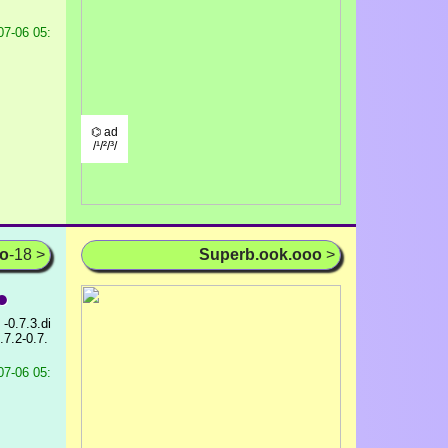
7-06 05:
⌬ ad
/¹/²/³/
oo
-18 >
Superb.ook.ooo
>
●
 -0.7.3.di
.7.2-0.7.
7-06 05: