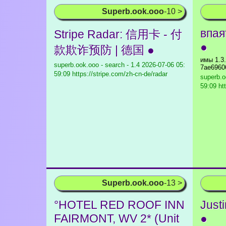
Superb.ook.ooo
-10 >
впая
Stripe Radar: 信用卡 - 付
●
款欺诈预防 | 德国 ●
имы 1.3
superb.ook.ooo - search - 1.4
2026-07-06 05:
7ae6960
59:09 https://stripe.com/zh-cn-de/radar
superb.o
59:09 htt
Superb.ook.ooo
-13 >
°HOTEL RED ROOF INN
Just
FAIRMONT, WV 2* (Unit
●