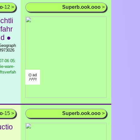
oo
-12 >
Superb.ook.ooo
>
chtli
fahr
nd ●
 Geograph
1f973026
7-06 05:
ie-ware-
aftsverfah
⌬ ad
/¹/²/³/
oo
-15 >
Superb.ook.ooo
>
uctio