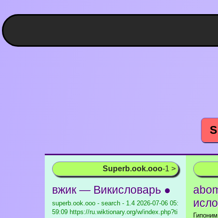
S
Superb.ook.ooo
-1 >
вжик — Викисловарь ●
abom
исло
superb.ook.ooo - search - 1.4
2026-07-06 05:
59:09 https://ru.wiktionary.org/w/index.php?ti
Гипоним