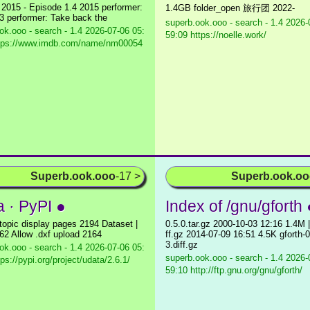
 2015 - Episode 1.4 2015 performer:
1.4GB folder_open 旅行团 2022-
13 performer: Take back the
superb.ook.ooo - search - 1.4
2026-0
ok.ooo - search - 1.4
2026-07-06 05:
59:09 https://noelle.work/
ttps://www.imdb.com/name/nm00054
Superb.ook.ooo
-17 >
Superb.ook.o
a · PyPI ●
Index of /gnu/gforth 
 topic display pages 2194 Dataset |
0.5.0.tar.gz 2000-10-03 12:16 1.4M |
62 Allow .dxf upload 2164
ff.gz 2014-07-09 16:51 4.5K gforth-0
3.diff.gz
ok.ooo - search - 1.4
2026-07-06 05:
superb.ook.ooo - search - 1.4
2026-0
ps://pypi.org/project/udata/2.6.1/
59:10 http://ftp.gnu.org/gnu/gforth/