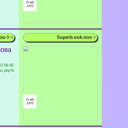
⌬ ad
/¹/²/³/
ooo
-9 >
Superb.ook.ooo
>
лова
7-06 05:
ex.php?ti
⌬ ad
/¹/²/³/