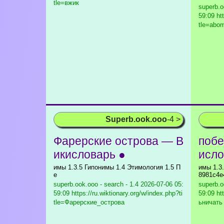
tle=вжик
superb.o
59:09 htt
tle=abo
Superb.ook.ooo
-4 >
Фарерские острова — В
побе
икисловарь ●
исло
имы 1.3.5 Гипонимы 1.4 Этимология 1.5 П
имы 1.3
е
8981c4e
superb.ook.ooo - search - 1.4
2026-07-06 05:
superb.o
59:09 https://ru.wiktionary.org/w/index.php?ti
59:09 ht
tle=Фарерские_острова
ьничать