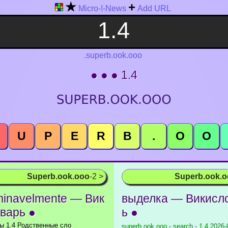
★
+
Micro-!-News
Add URL
.superb.ook.ooo
● ● ● 1.4
U
P
E
R
B
.
O
O
Superb.ook.ooo
-2 >
Superb.ook.
inavelmente — Вик
выделка — Викисл
варь ●
ь ●
ы 1.4 Родственные сло
superb.ook.ooo - search - 1.4
2026-0