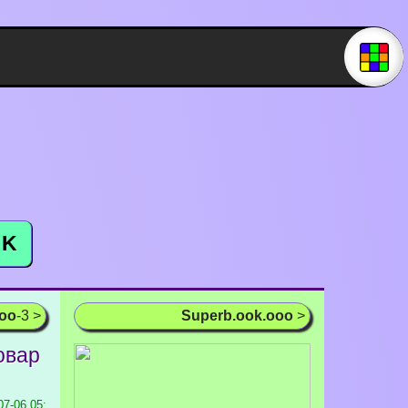
K
ooo
-3 >
Superb.ook.ooo
>
овар
7-06 05: