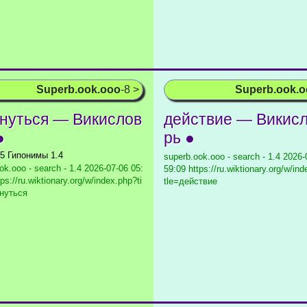
Superb.ook.ooo
-8 >
Superb.ook.
нуться — Викислов
действие — Викис
●
рь ●
.5 Гипонимы 1.4
superb.ook.ooo - search - 1.4
2026-0
ok.ooo - search - 1.4
2026-07-06 05:
59:09 https://ru.wiktionary.org/w/ind
ps://ru.wiktionary.org/w/index.php?ti
tle=действие
рнуться