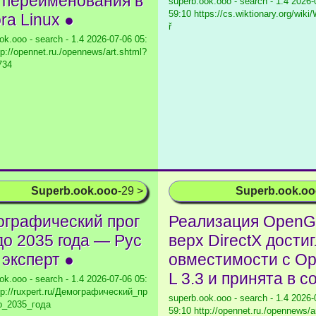
 переименования в
superb.ook.ooo - search - 1.4
2026-0
59:10 https://cs.wiktionary.org/wiki
ra Linux ●
ř
ok.ooo - search - 1.4
2026-07-06 05:
tp://opennet.ru./opennews/art.shtml?
734
Superb.ook.ooo
-29 >
Superb.ook.o
графический прог
Реализация OpenG
до 2035 года — Рус
верх DirectX достиг
 эксперт ●
овместимости с O
L 3.3 и принята в с
ok.ooo - search - 1.4
2026-07-06 05:
tp://ruxpert.ru/Демографический_пр
superb.ook.ooo - search - 1.4
2026-0
о_2035_года
59:10 http://opennet.ru./opennews/a