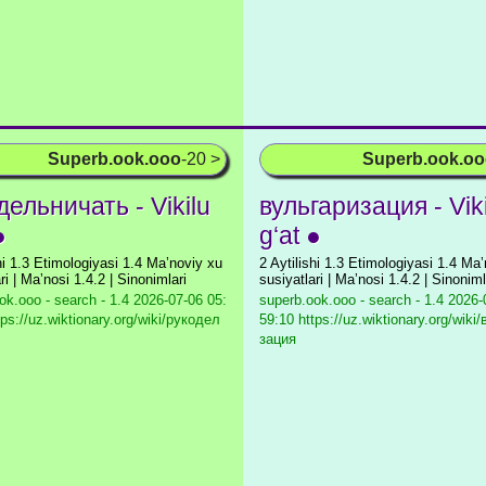
Superb.ook.ooo
-20 >
Superb.ook.o
дельничать - Vikilu
вульгаризация - Vik
●
g‘at ●
shi 1.3 Etimologiyasi 1.4 Maʼnoviy xu
2 Aytilishi 1.3 Etimologiyasi 1.4 Ma
ri | Maʼnosi 1.4.2 | Sinonimlari
susiyatlari | Maʼnosi 1.4.2 | Sinoniml
ok.ooo - search - 1.4
2026-07-06 05:
superb.ook.ooo - search - 1.4
2026-0
tps://uz.wiktionary.org/wiki/рукодел
59:10 https://uz.wiktionary.org/wiki
зация