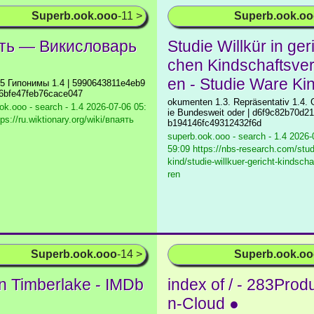
Superb.ook.ooo
-11 >
Superb.ook.o
ть — Викисловарь
Studie Willkür in geri
chen Kindschaftsver
en - Studie Ware Ki
.5 Гипонимы 1.4 | 5990643811e4eb9
6bfe47feb76cace047
okumenten 1.3. Repräsentativ 1.4.
ok.ooo - search - 1.4
2026-07-06 05:
ie Bundesweit oder | d6f9c82b70d2
ps://ru.wiktionary.org/wiki/впаять
b194146fc49312432f6d
superb.ook.ooo - search - 1.4
2026-0
59:09 https://nbs-research.com/stud
kind/studie-willkuer-gericht-kindsch
ren
Superb.ook.ooo
-14 >
Superb.ook.o
in Timberlake - IMDb
index of / - 283Prod
n-Cloud ●