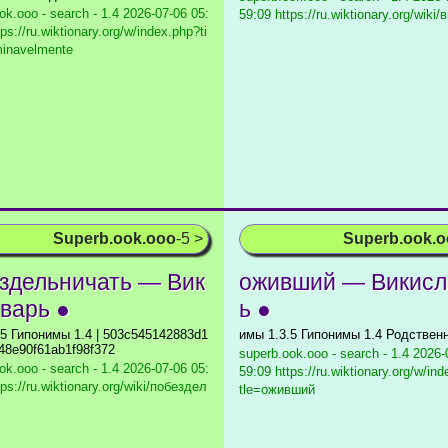
ok.ooo - search - 1.4
2026-07-06 05:
59:09 https://ru.wiktionary.org/wiki
ps://ru.wiktionary.org/w/index.php?ti
minavelmente
Superb.ook.ooo
-5 >
Superb.ook.
здельничать — Вик
оживший — Викисл
варь ●
ь ●
.5 Гипонимы 1.4 | 503c545142883d1
имы 1.3.5 Гипонимы 1.4 Родствен
48e90f61ab1f98f372
superb.ook.ooo - search - 1.4
2026-0
ok.ooo - search - 1.4
2026-07-06 05:
59:09 https://ru.wiktionary.org/w/ind
tps://ru.wiktionary.org/wiki/побездел
tle=оживший