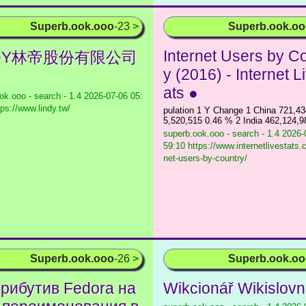
Superb.ook.ooo
-23 >
Superb.ook.o
Internet Users by C
NDY林帝股份有限公司
y (2016) - Internet L
ats ●
ok.ooo - search - 1.4
2026-07-06 05:
tps://www.lindy.tw/
pulation 1 Y Change 1 China 721,43
5,520,515 0.46 % 2 India 462,124,9
superb.ook.ooo - search - 1.4
2026-0
59:10 https://www.internetlivestats.
net-users-by-country/
Superb.ook.ooo
-26 >
Superb.ook.o
рибутив Fedora на
Wikcionář Wikislovn