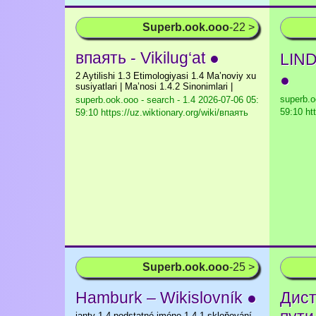
Superb.ook.ooo
-22 >
впаять - Vikilug‘at ●
LI
2 Aytilishi 1.3 Etimologiyasi 1.4 Maʼnoviy xu
●
susiyatlari | Maʼnosi 1.4.2 Sinonimlari |
superb.o
superb.ook.ooo - search - 1.4
2026-07-06 05:
59:10 ht
59:10 https://uz.wiktionary.org/wiki/впаять
Superb.ook.ooo
-25 >
Hamburk – Wikislovník ●
Дист
ianty 1.4 podstatné jméno 1.4.1 skloňování