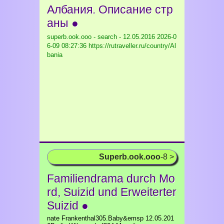
Албания. Описание стр
аны ●
superb.ook.ooo - search - 12.05.2016
2026-0
6-09 08:27:36 https://rutraveller.ru/country/Al
bania
Superb.ook.ooo
-8 >
Familiendrama durch Mo
rd, Suizid und Erweiterter
Suizid ●
nate Frankenthal305.Baby&emsp 12.05.201