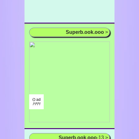
Superb.ook.ooo
>
⌬ ad
/¹/²/³/
Superb.ook.ooo
-13 >