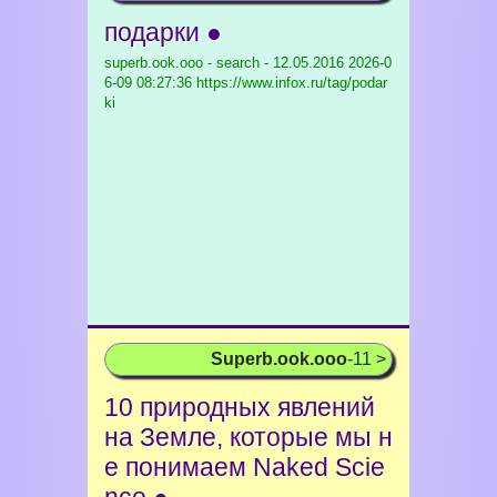
подарки ●
superb.ook.ooo - search - 12.05.2016
2026-0
6-09 08:27:36 https://www.infox.ru/tag/podar
ki
Superb.ook.ooo
-11 >
10 природных явлений
на Земле, которые мы н
е понимаем Naked Scie