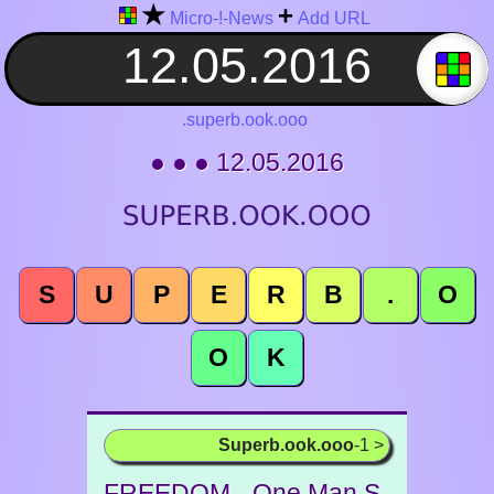
★
+
Micro-!-News
Add URL
.superb.ook.ooo
● ● ● 12.05.2016
S
U
P
E
R
B
.
O
O
K
Superb.ook.ooo
-1 >
FREEDOM - One Man S