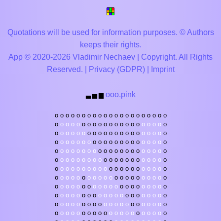
Quotations will be used for information purposes. © Authors
keeps their rights.
App © 2020-2026 Vladimir Nechaev | Copyright. All Rights
Reserved. |
Privacy (GDPR)
|
Imprint
ooo.pink
▃
▅
▆
o
o
o
o
o
o
o
o
o
o
o
o
o
o
o
o
o
o
o
o
o
o
o
o
o
o
o
o
o
o
o
o
o
o
o
o
o
o
o
o
o
o
o
o
o
o
o
o
o
o
o
o
o
o
o
o
o
o
o
o
o
o
o
o
o
o
o
o
o
o
o
o
o
o
o
o
o
o
o
o
o
o
o
o
o
o
o
o
o
o
o
o
o
o
o
o
o
o
o
o
o
o
o
o
o
o
o
o
o
o
o
o
o
o
o
o
o
o
o
o
o
o
o
o
o
o
o
o
o
o
o
o
o
o
o
o
o
o
o
o
o
o
o
o
o
o
o
o
o
o
o
o
o
o
o
o
o
o
o
o
o
o
o
o
o
o
o
o
o
o
o
o
o
o
o
o
o
o
o
o
o
o
o
o
o
o
o
o
o
o
o
o
o
o
o
o
o
o
o
o
o
o
o
o
o
o
o
o
o
o
o
o
o
o
o
o
o
o
o
o
o
o
o
o
o
o
o
o
o
o
o
o
o
o
o
o
o
o
o
o
o
o
o
o
o
o
o
o
o
o
o
o