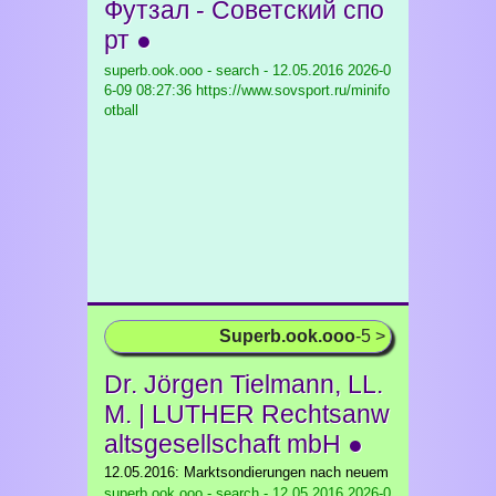
Футзал - Советский спо
рт ●
superb.ook.ooo - search - 12.05.2016
2026-0
6-09 08:27:36 https://www.sovsport.ru/minifo
otball
Superb.ook.ooo
-5 >
Dr. Jörgen Tielmann, LL.
M. | LUTHER Rechtsanw
altsgesellschaft mbH ●
12.05.2016: Marktsondierungen nach neuem
superb.ook.ooo - search - 12.05.2016
2026-0