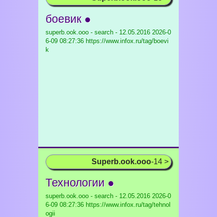
боевик ●
superb.ook.ooo - search - 12.05.2016
2026-0
6-09 08:27:36 https://www.infox.ru/tag/boevi
k
Superb.ook.ooo
-14 >
Технологии ●
superb.ook.ooo - search - 12.05.2016
2026-0
6-09 08:27:36 https://www.infox.ru/tag/tehnol
ogii