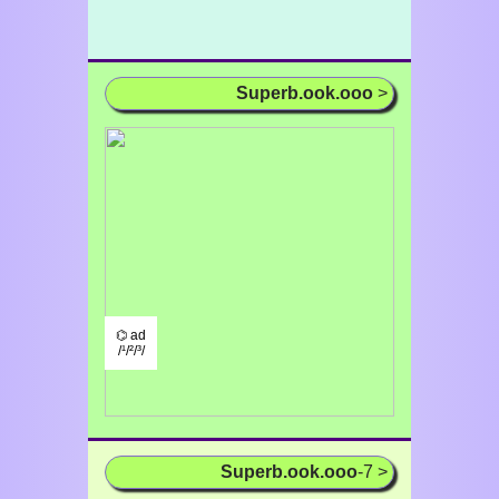
Superb.ook.ooo
>
⌬ ad
/¹/²/³/
Superb.ook.ooo
-7 >