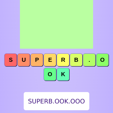
S
U
P
E
R
B
.
O
O
K