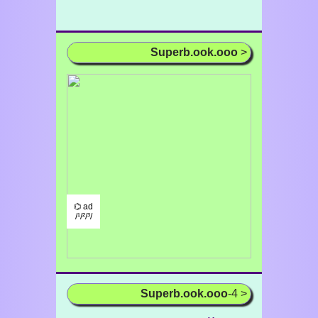
Superb.ook.ooo
>
⌬ ad
/¹/²/³/
Superb.ook.ooo
-4 >