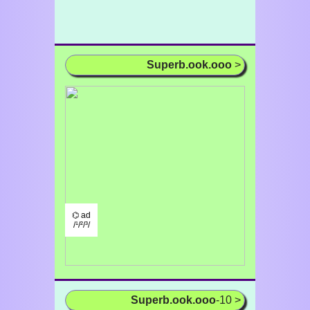
Superb.ook.ooo
>
⌬ ad
/¹/²/³/
Superb.ook.ooo
-10 >