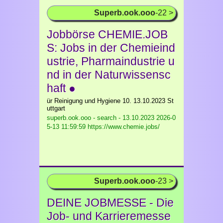
Superb.ook.ooo
-22 >
Jobbörse CHEMIE.JOB
S: Jobs in der Chemieind
ustrie, Pharmaindustrie u
nd in der Naturwissensc
haft ●
ür Reinigung und Hygiene 10. 13.10.2023 St
uttgart
superb.ook.ooo - search - 13.10.2023
2026-0
5-13 11:59:59 https://www.chemie.jobs/
Superb.ook.ooo
-23 >
DEINE JOBMESSE - Die
Job- und Karrieremesse