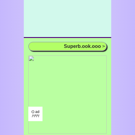
Superb.ook.ooo
>
⌬ ad
/¹/²/³/