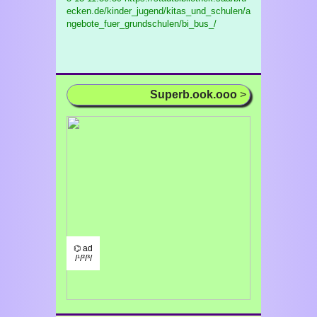
ecken.de/kinder_jugend/kitas_und_schulen/a
ngebote_fuer_grundschulen/bi_bus_/
Superb.ook.ooo
>
⌬ ad
/¹/²/³/