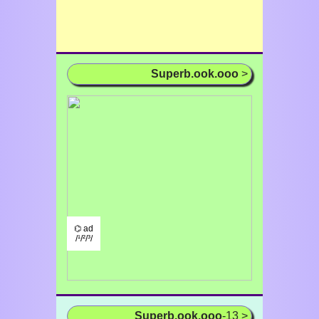
Superb.ook.ooo
>
⌬ ad
/¹/²/³/
Superb.ook.ooo
-13 >