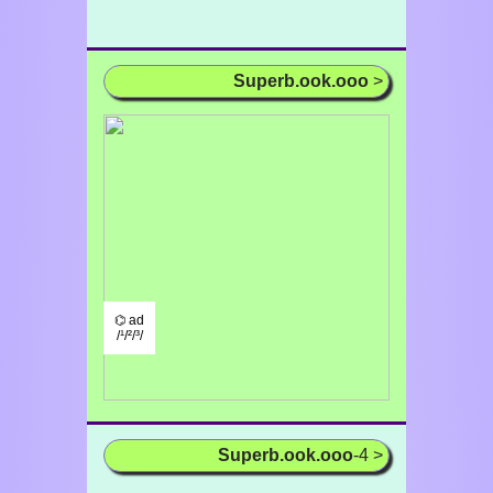
Superb.ook.ooo
>
⌬ ad
/¹/²/³/
Superb.ook.ooo
-4 >