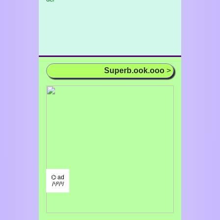
Superb.ook.ooo
>
⌬ ad
/¹/²/³/