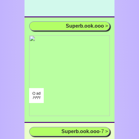
Superb.ook.ooo
>
⌬ ad
/¹/²/³/
Superb.ook.ooo
-7 >