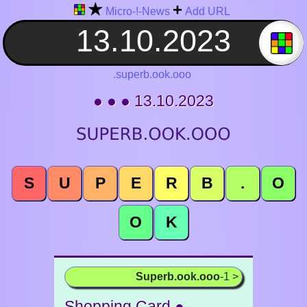
★
+
Micro-!-News
Add URL
.superb.ook.ooo
● ● ● 13.10.2023
S
U
P
E
R
B
.
O
O
K
Superb.ook.ooo
-1 >
Shopping Card ●