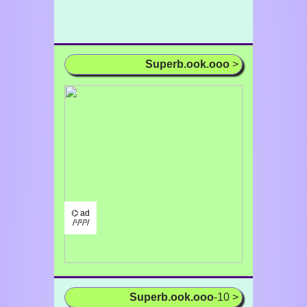
Superb.ook.ooo
>
⌬ ad
/¹/²/³/
Superb.ook.ooo
-10 >