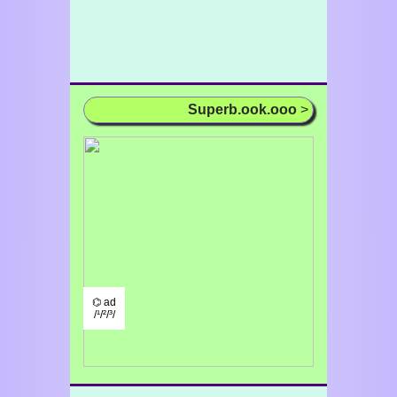
Superb.ook.ooo
>
⌬ ad
/¹/²/³/