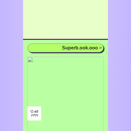
Superb.ook.ooo
>
⌬ ad
/¹/²/³/