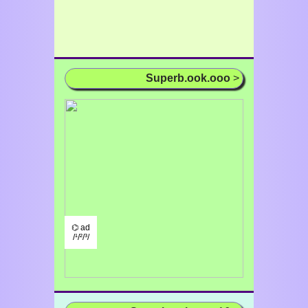
Superb.ook.ooo
>
⌬ ad
/¹/²/³/