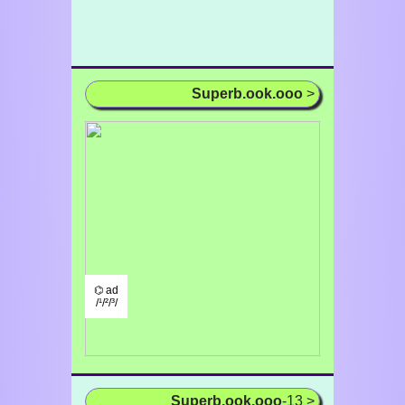
Superb.ook.ooo
>
⌬ ad
/¹/²/³/
Superb.ook.ooo
-13 >