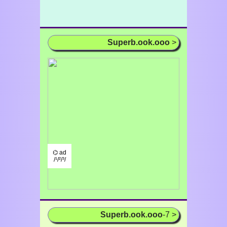
Superb.ook.ooo
>
⌬ ad
/¹/²/³/
Superb.ook.ooo
-7 >