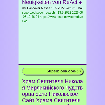
Neuigkeiten von ReAct ●
der Hannover Messe 13.5.2022 Vom 31. Mai
superb.ook.ooo - search - 13.5.2022
2026-08
-08 12:46:04 https://www.react-now.com/de/n
ews
Superb.ook.ooo
-5 >
Храм Святителя Никола
я Мирликийского Чудотв
орца село Никольское
Сайт Храма Святителя