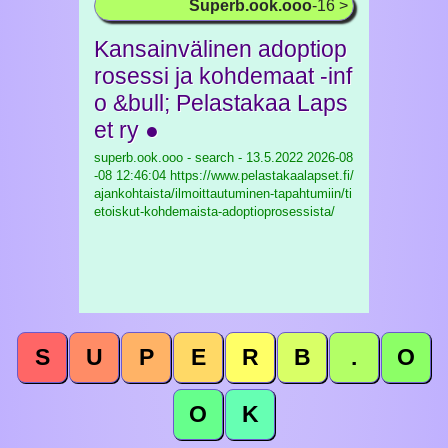
Superb.ook.ooo
-16 >
Kansainvälinen adoptiop
rosessi ja kohdemaat -inf
o &bull; Pelastakaa Laps
et ry ●
superb.ook.ooo - search - 13.5.2022
2026-08
-08 12:46:04 https://www.pelastakaalapset.fi/
ajankohtaista/ilmoittautuminen-tapahtumiin/ti
etoiskut-kohdemaista-adoptioprosessista/
S
U
P
E
R
B
.
O
O
K