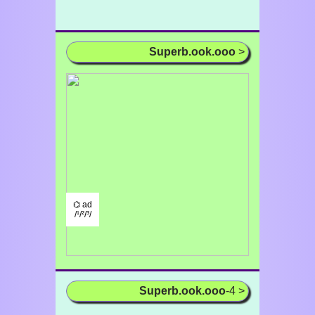
Superb.ook.ooo
>
⌬ ad
/¹/²/³/
Superb.ook.ooo
-4 >