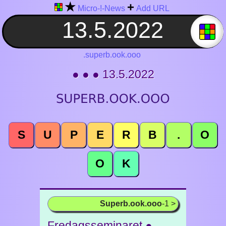
★
+
Micro-!-News
Add URL
.superb.ook.ooo
● ● ● 13.5.2022
S
U
P
E
R
B
.
O
O
K
Superb.ook.ooo
-1 >
Fredagsseminaret ●