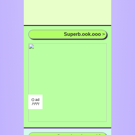
Superb.ook.ooo
>
⌬ ad
/¹/²/³/