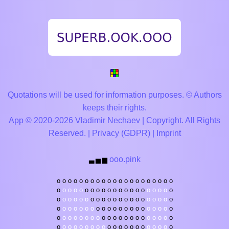
Quotations will be used for information purposes. © Authors
keeps their rights.
App © 2020-2026 Vladimir Nechaev | Copyright. All Rights
Reserved. |
Privacy (GDPR)
|
Imprint
ooo.pink
▃
▅
▆
o
o
o
o
o
o
o
o
o
o
o
o
o
o
o
o
o
o
o
o
o
o
o
o
o
o
o
o
o
o
o
o
o
o
o
o
o
o
o
o
o
o
o
o
o
o
o
o
o
o
o
o
o
o
o
o
o
o
o
o
o
o
o
o
o
o
o
o
o
o
o
o
o
o
o
o
o
o
o
o
o
o
o
o
o
o
o
o
o
o
o
o
o
o
o
o
o
o
o
o
o
o
o
o
o
o
o
o
o
o
o
o
o
o
o
o
o
o
o
o
o
o
o
o
o
o