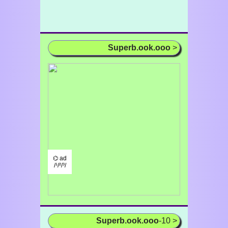
Superb.ook.ooo
>
⌬ ad
/¹/²/³/
Superb.ook.ooo
-10 >