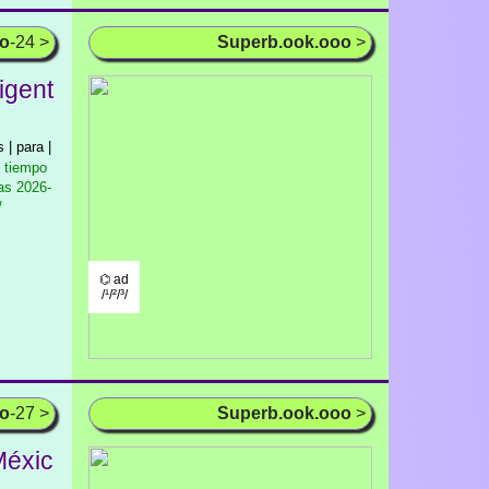
oo
-24 >
Superb.ook.ooo
>
igent
 | para |
l tiempo
as
2026-
/
⌬ ad
/¹/²/³/
oo
-27 >
Superb.ook.ooo
>
Méxic