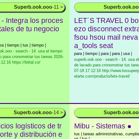
Superb.ook.ooo
-11 >
Superb.ook.o
l - Integra los proces
LET´S TRAVEL 0 bo
tales de tu negocio
ezo disconnect extr
fsou hsou mail neva
a_tools seat
ra | tiempo | tus | tiempo |
ok.ooo - search - 14. usa el tiempo
para | tiempo | para | para | usa |
o para cronometrar tus tareas
2026-
superb.ook.ooo - search - 14. usa e
12:16 https://bittal.co/
de lavado para cronometrar tus tare
07-18 17:12:16 http://www.lossuper
elarte.com/producto/lets-travel/
Superb.ook.ooo
-14 >
Superb.ook.o
cios logísticos de tr
Mibu - Sistemas ●
rte y distribución e
tus | tareas administrativas, cumplie
us | tus |