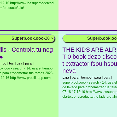
:12:16 http://www.lossuperpoderesd
om/producto/laia/
Superb.ook.ooo
-20 >
Superb.ook.o
lls - Controla tu neg
THE KIDS ARE ALR
 ●
T 0 book dezo disc
t extractor fsou hsou
empo | tus | usa | para |
ok.ooo - search - 14. usa el tiempo
neva
o para cronometrar tus tareas
2026-
para | para | tiempo | para | para |
:12:16 http://www.probillsapp.com
superb.ook.ooo - search - 14. usa e
de lavado para cronometrar tus tare
07-18 17:12:16 http://www.lossuper
elarte.com/producto/the-kids-are-alri