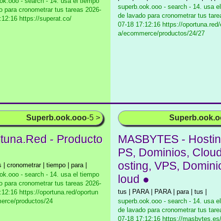
ok.ooo - search - 14. usa el tiempo
superb.ook.ooo - search - 14. usa e
o para cronometrar tus tareas
2026-
de lavado para cronometrar tus tare
:12:16 https://superat.co/
07-18 17:12:16 https://oportuna.red
a/ecommerce/productos/24/27
Superb.ook.ooo
-5 >
Superb.ook.
tuna.Red - Producto
MASBYTES - Hostin
PS, Dominios, Cloud
osting, VPS, Domini
s | cronometrar | tiempo | para |
ok.ooo - search - 14. usa el tiempo
loud ●
o para cronometrar tus tareas
2026-
tus | PARA | PARA | para | tus |
:12:16 https://oportuna.red/oportun
erce/productos/24
superb.ook.ooo - search - 14. usa e
de lavado para cronometrar tus tare
07-18 17:12:16 https://masbytes.es