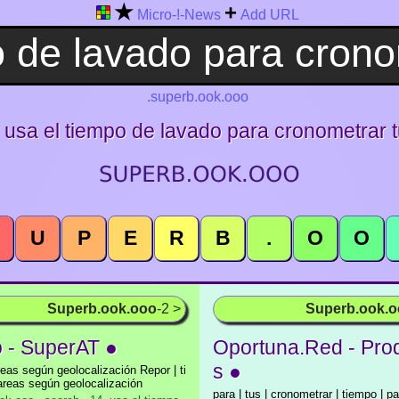
★
+
Micro-!-News
Add URL
.superb.ook.ooo
. usa el tiempo de lavado para cronometrar t
U
P
E
R
B
.
O
O
Superb.ook.ooo
-2 >
Superb.ook.
o - SuperAT ●
Oportuna.Red - Pro
s ●
reas según geolocalización Repor | ti
areas según geolocalización
para | tus | cronometrar | tiempo | pa