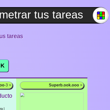
us tareas
K
ooo
-3 >
Superb.ook.ooo
>
ducto
ra |