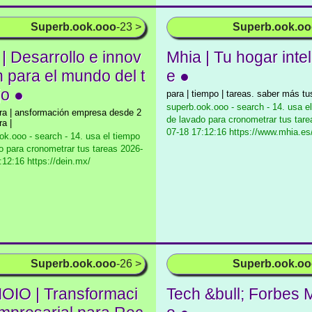
Superb.ook.ooo
-23 >
Superb.ook.o
| Desarrollo e innov
Mhia | Tu hogar intel
n para el mundo del t
e ●
jo ●
para | tiempo | tareas. saber más tus
superb.ook.ooo - search - 14. usa e
ara | ansformación empresa desde 2
de lavado para cronometrar tus tare
ra |
07-18 17:12:16 https://www.mhia.es
ok.ooo - search - 14. usa el tiempo
o para cronometrar tus tareas
2026-
:12:16 https://dein.mx/
Superb.ook.ooo
-26 >
Superb.ook.o
IO | Transformaci
Tech &bull; Forbes 