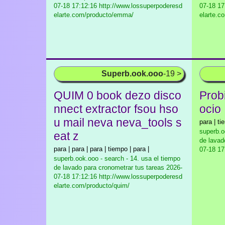
07-18 17:12:16 http://www.lossuperpoderesd
07-18 17
elarte.com/producto/emma/
elarte.c
Superb.ook.ooo
-19 >
QUIM 0 book dezo disco
Probi
nnect extractor fsou hso
ocio
u mail neva neva_tools s
para | ti
superb.o
eat z
de lavad
para | para | para | tiempo | para |
07-18 17
superb.ook.ooo - search - 14. usa el tiempo
de lavado para cronometrar tus tareas
2026-
07-18 17:12:16 http://www.lossuperpoderesd
elarte.com/producto/quim/