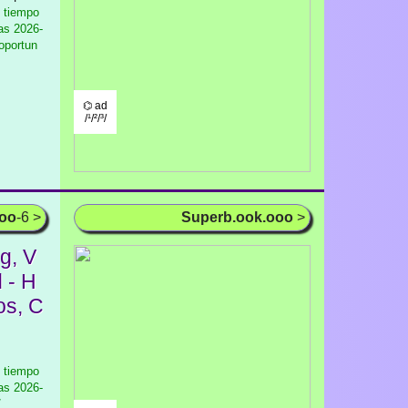
l tiempo
as
2026-
/oportun
⌬ ad
/¹/²/³/
ooo
-6 >
Superb.ook.ooo
>
g, V
 - H
os, C
l tiempo
as
2026-
/