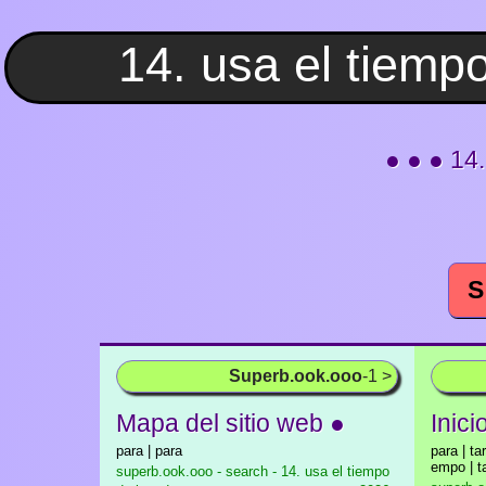
● ● ● 14
S
Superb.ook.ooo
-1 >
Mapa del sitio web ●
Inici
para | para
para | ta
empo | t
superb.ook.ooo - search - 14. usa el tiempo