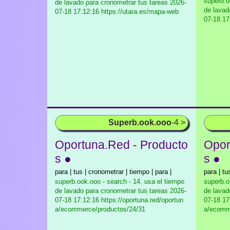
superb.o
de lavado para cronometrar tus tareas
2026-
de lavad
07-18 17:12:16 https://utara.es/mapa-web
07-18 17
Superb.ook.ooo
-4 >
Oportuna.Red - Producto
Opor
s ●
s ●
para | tus | cronometrar | tiempo | para |
para | tu
superb.ook.ooo - search - 14. usa el tiempo
superb.o
de lavado para cronometrar tus tareas
2026-
de lavad
07-18 17:12:16 https://oportuna.red/oportun
07-18 17
a/ecommerce/productos/24/31
a/ecomm