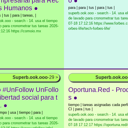
mpresarial para Rec
o ●
s Humanos ●
para | para | tus | para | tus |
superb.ook.ooo - search - 14. usa e
 | tus | para | tareas, |
de lavado para cronometrar tus tare
ok.ooo - search - 14. usa el tiempo
07-18 17:12:16 https://www.forbes.
o para cronometrar tus tareas
2026-
orbes-life/tech-forbes-life/
:12:16 https://comoio.mx
Superb.ook.ooo
-29 >
Superb.ook.o
io #UnFollow UnFollo
Oportuna.Red - Pro
ibertad social para t
s ●
. ●
tiempo | tareas asignadas cada perf
CI | para | tus |
empo | usa | tiempo | para |
superb.ook.ooo - search - 14. usa e
ok.ooo - search - 14. usa el tiempo
de lavado para cronometrar tus tare
o para cronometrar tus tareas
2026-
07-18 17:12:17 https://oportuna.red