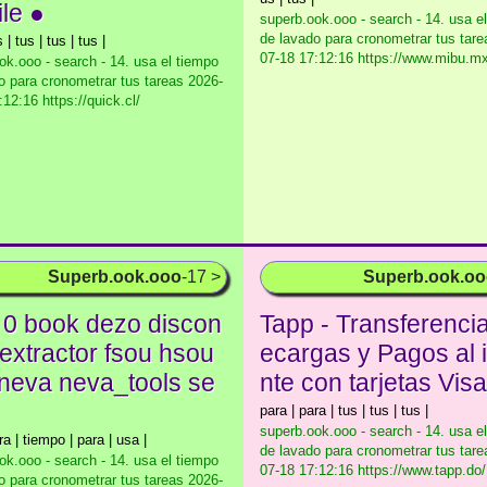
ile ●
superb.ook.ooo - search - 14. usa e
de lavado para cronometrar tus tare
 | tus | tus | tus |
07-18 17:12:16 https://www.mibu.mx
ok.ooo - search - 14. usa el tiempo
o para cronometrar tus tareas
2026-
12:16 https://quick.cl/
Superb.ook.ooo
-17 >
Superb.ook.o
 0 book dezo discon
Tapp - Transferenci
 extractor fsou hsou
ecargas y Pagos al 
 neva neva_tools se
nte con tarjetas Vis
para | para | tus | tus | tus |
superb.ook.ooo - search - 14. usa e
ra | tiempo | para | usa |
de lavado para cronometrar tus tare
ok.ooo - search - 14. usa el tiempo
07-18 17:12:16 https://www.tapp.do/
o para cronometrar tus tareas
2026-