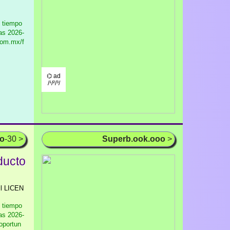
l tiempo
as
2026-
com.mx/f
⌬ ad
/¹/²/³/
oo
-30 >
Superb.ook.ooo
>
ducto
il LICEN
l tiempo
as
2026-
/oportun