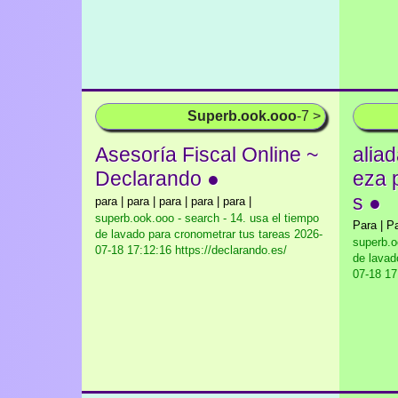
Superb.ook.ooo
-7 >
Asesoría Fiscal Online ~
aliad
Declarando ●
eza 
s ●
para | para | para | para | para |
superb.ook.ooo - search - 14. usa el tiempo
Para | Pa
de lavado para cronometrar tus tareas
2026-
superb.o
07-18 17:12:16 https://declarando.es/
de lavad
07-18 17