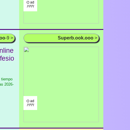
⌬ ad
/¹/²/³/
ooo
-9 >
Superb.ook.ooo
>
nline
fesio
l tiempo
as
2026-
⌬ ad
/¹/²/³/