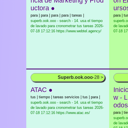
ncia de Marketing y Prod
ón E
uctora ●
urso
para | para | para | para | tareas |
para | tus
superb.ook.ooo - search - 14. usa el tiempo
superb.o
de lavado para cronometrar tus tareas
2026-
de lavad
07-18 17:12:16 https://www.webtel.agency/
07-18 17
Superb.ook.ooo
-28 >
ATAC ●
Inic
w - L
tus | tiempo | tareas servicios | tus | para |
superb.ook.ooo - search - 14. usa el tiempo
odos
de lavado para cronometrar tus tareas
2026-
para | ti
07-18 17:12:16 https://www.atac.es/
superb.o
de lavad