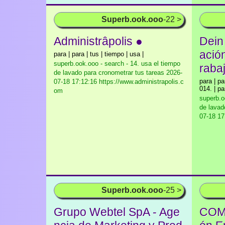
Superb.ook.ooo
-22 >
Administrâpolis ●
Dein 
ació
para | para | tus | tiempo | usa |
superb.ook.ooo - search - 14. usa el tiempo
raba
de lavado para cronometrar tus tareas
2026-
para | p
07-18 17:12:16 https://www.administrapolis.c
014. | pa
om
superb.o
de lavad
07-18 17
Superb.ook.ooo
-25 >
Grupo Webtel SpA - Age
COMO