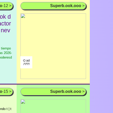
oo
-12 >
Superb.ook.ooo
>
ok d
actor
 nev
l tiempo
as
2026-
poderesd
⌬ ad
/¹/²/³/
oo
-15 >
Superb.ook.ooo
>
ndo t | t