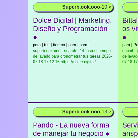
Superb.ook.ooo
-10 >
Dolce Digital | Marketing,
Bitta
Diseño y Programación
os vi
●
●
para | tus | tiempo | para | para |
para | Pa
superb.ook.ooo - search - 14. usa el tiempo
superb.o
de lavado para cronometrar tus tareas
2026-
de lavad
07-18 17:12:16 https://dolce.digital/
07-18 17:
Superb.ook.ooo
-13 >
Pando - La nueva forma
Servi
de manejar tu negocio ●
anspo