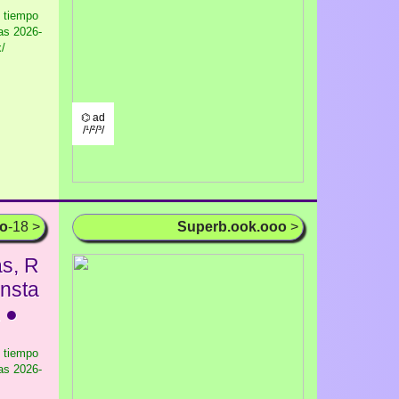
l tiempo
as
2026-
/
⌬ ad
/¹/²/³/
oo
-18 >
Superb.ook.ooo
>
as, R
insta
a ●
l tiempo
as
2026-