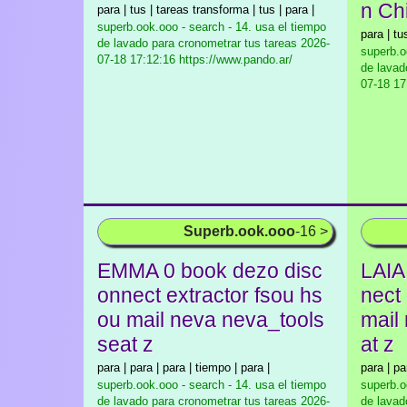
n Ch
para | tus | tareas transforma | tus | para |
superb.ook.ooo - search - 14. usa el tiempo
para | tus
de lavado para cronometrar tus tareas
2026-
superb.o
07-18 17:12:16 https://www.pando.ar/
de lavad
07-18 17:
Superb.ook.ooo
-16 >
EMMA 0 book dezo disc
LAIA
onnect extractor fsou hs
nect
ou mail neva neva_tools
mail
seat z
at z
para | para | para | tiempo | para |
para | pa
superb.ook.ooo - search - 14. usa el tiempo
superb.o
de lavado para cronometrar tus tareas
2026-
de lavad