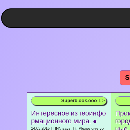
S
Superb.ook.ooo
-1 >
Интересное из геоинфо
Про
рмационного мира. ●
горо
ные
14.03.2016 HHNN says: Hi, Please give yo