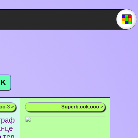
K
ooo
-3 >
Superb.ook.ooo
>
траф
анце
о тер