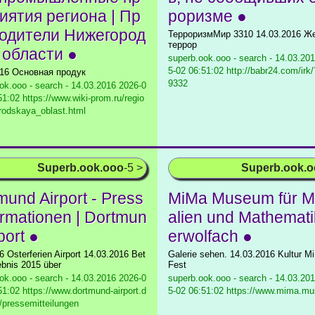
иятия региона | Пр
роризме ●
одители Нижегород
ТерроризмМир 3310 14.03.2016 Ж
террор
 области ●
superb.ook.ooo - search - 14.03.20
5-02 06:51:02 http://babr24.com/ir
016 Основная продук
9332
ok.ooo - search - 14.03.2016
2026-0
51:02 https://www.wiki-prom.ru/regio
rodskaya_oblast.html
Superb.ook.ooo
-5 >
Superb.ook.
mund Airport - Press
MiMa Museum für M
ormationen | Dortmun
alien und Mathemat
port ●
erwolfach ●
6 Osterferien Airport 14.03.2016 Bet
Galerie sehen. 14.03.2016 Kultur M
ebnis 2015 über
Fest
ok.ooo - search - 14.03.2016
2026-0
superb.ook.ooo - search - 14.03.20
51:02 https://www.dortmund-airport.d
5-02 06:51:02 https://www.mima.m
/pressemitteilungen