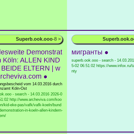
Superb.ook.ooo
-8 >
Superb.ook.
esweite Demonstrat
мигранты ●
in Köln: ALLEN KIND
superb.ook.ooo - search - 14.03.20
5-02 06:51:02 https://www.infox.ru/t
BEIDE ELTERN | w
nty
rcheviva.com ●
lungsbescheid vom 14.03.2016 durch
anzamt Köln-Ost
ok.ooo - search - 14.03.2016
2026-0
51:02 http://www.archeviva.com/koo
en/kid-eke-pas/vafk/vafk-koeln/bund
demonstration-in-koeln-allen-kindern-
ern/