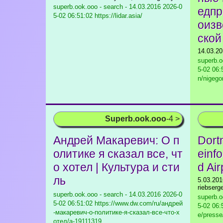
superb.ook.ooo - search - 14.03.2016
2026-0
едпр
5-02 06:51:02 https://lidar.asia/
оизв
ской
14.03.2
superb.o
5-02 06:
n/nigego
Superb.ook.ooo
-4 >
Андрей Макаревич: О п
Dort
олитике я сказал все, чт
einf
о хотел | Культура и сти
d Air
ль
5.03.201
riebserg
superb.ook.ooo - search - 14.03.2016
2026-0
superb.o
5-02 06:51:02 https://www.dw.com/ru/андрей
5-02 06:
-макаревич-о-политике-я-сказал-все-что-х
e/presse
отел/a-19111319