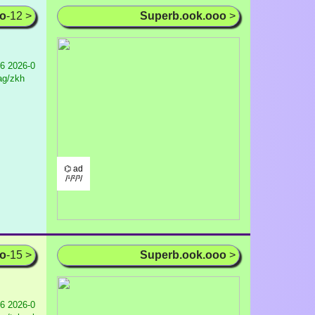
oo
-12 >
Superb.ook.ooo
>
16
2026-0
tag/zkh
⌬ ad
/¹/²/³/
oo
-15 >
Superb.ook.ooo
>
16
2026-0