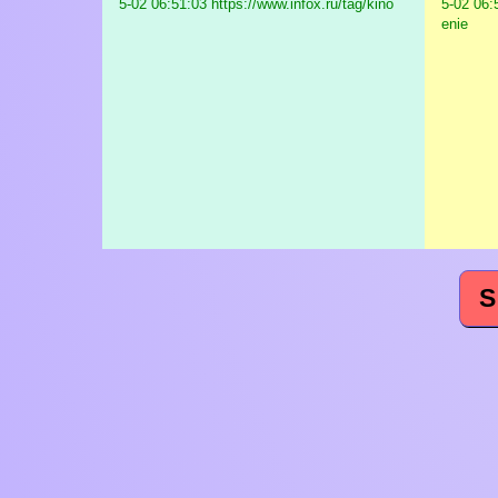
5-02 06:51:03 https://www.infox.ru/tag/kino
5-02 06:
enie
S