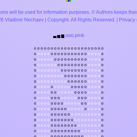
ons will be used for information purposes. © Authors keeps their
 Vladimir Nechaev | Copyright. All Rights Reserved. |
Privacy
ooo.pink
▃
▅
▆
o
o
o
o
o
o
o
o
o
o
o
o
o
o
o
o
o
o
o
o
o
o
o
o
o
o
o
o
o
o
o
o
o
o
o
o
o
o
o
o
o
o
o
o
o
o
o
o
o
o
o
o
o
o
o
o
o
o
o
o
o
o
o
o
o
o
o
o
o
o
o
o
o
o
o
o
o
o
o
o
o
o
o
o
o
o
o
o
o
o
o
o
o
o
o
o
o
o
o
o
o
o
o
o
o
o
o
o
o
o
o
o
o
o
o
o
o
o
o
o
o
o
o
o
o
o
o
o
o
o
o
o
o
o
o
o
o
o
o
o
o
o
o
o
o
o
o
o
o
o
o
o
o
o
o
o
o
o
o
o
o
o
o
o
o
o
o
o
o
o
o
o
o
o
o
o
o
o
o
o
o
o
o
o
o
o
o
o
o
o
o
o
o
o
o
o
o
o
o
o
o
o
o
o
o
o
o
o
o
o
o
o
o
o
o
o
o
o
o
o
o
o
o
o
o
o
o
o
o
o
o
o
o
o
o
o
o
o
o
o
o
o
o
o
o
o
o
o
o
o
o
o
o
o
o
o
o
o
o
o
o
o
o
o
o
o
o
o
o
o
o
o
o
o
o
o
o
o
o
o
o
o
o
o
o
o
o
o
o
o
o
o
o
o
o
o
o
o
o
o
o
o
o
o
o
o
o
o
o
o
o
o
o
o
o
o
o
o
o
o
o
o
o
o
o
o
o
o
o
o
o
o
o
o
o
o
o
o
o
o
o
o
o
o
o
o
o
o
o
o
o
o
o
o
o
o
o