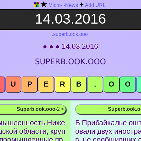
★
+
Micro-!-News
Add URL
.superb.ook.ooo
● ● ● 14.03.2016
U
P
E
R
B
.
O
O
Superb.ook.ooo
-2 >
Superb.ook.
мышленность Ниже
В Прибайкалье ош
дской области, круп
овали двух иностр
 промышленные пр
в, не сообщивших 