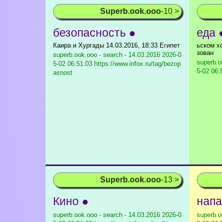
Superb.ook.ooo
-10 >
безопасность ●
еда 
Каира и Хургады 14.03.2016, 18:33 Египет
ьском х
зован
superb.ook.ooo - search - 14.03.2016
2026-0
superb.o
5-02 06:51:03 https://www.infox.ru/tag/bezop
5-02 06:
asnost
Superb.ook.ooo
-13 >
Кино ●
напа
superb.ook.ooo - search - 14.03.2016
2026-0
superb.o