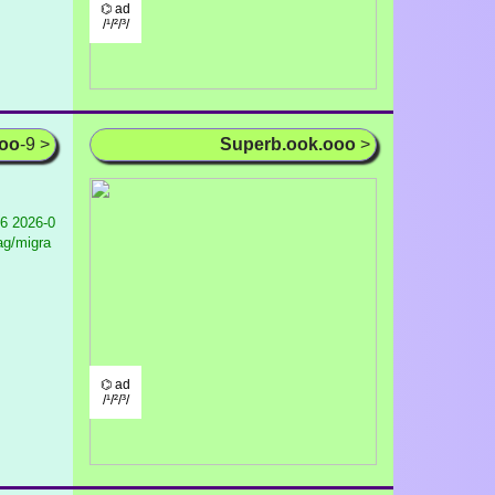
⌬ ad
/¹/²/³/
ooo
-9 >
Superb.ook.ooo
>
16
2026-0
ag/migra
⌬ ad
/¹/²/³/