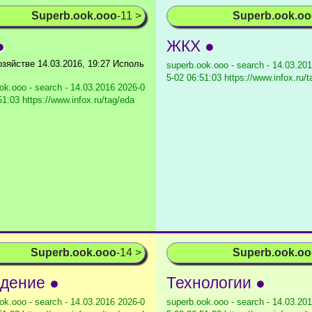
Superb.ook.ooo
-11 >
Superb.ook.o
●
ЖКХ ●
озяйстве 14.03.2016, 19:27 Исполь
superb.ook.ooo - search - 14.03.20
5-02 06:51:03 https://www.infox.ru/
ok.ooo - search - 14.03.2016
2026-0
51:03 https://www.infox.ru/tag/eda
Superb.ook.ooo
-14 >
Superb.ook.o
дение ●
Технологии ●
ok.ooo - search - 14.03.2016
2026-0
superb.ook.ooo - search - 14.03.20