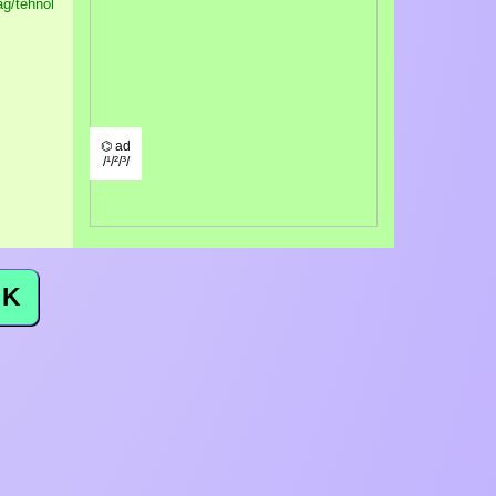
ag/tehnol
⌬ ad
/¹/²/³/
K