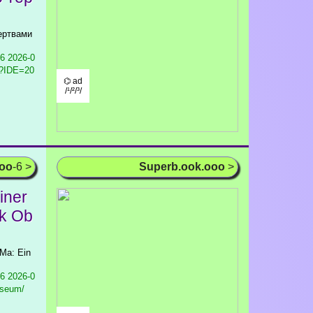
ертвами
16
2026-0
k/?IDE=20
⌬ ad
/¹/²/³/
ooo
-6 >
Superb.ook.ooo
>
iner
ik Ob
iMa: Ein
16
2026-0
useum/