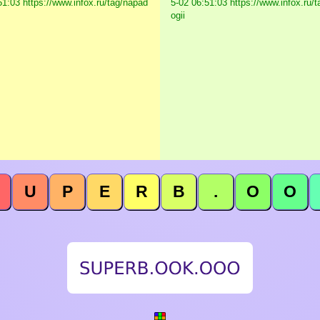
51:03 https://www.infox.ru/tag/napad
5-02 06:51:03 https://www.infox.ru/t
ogii
U
P
E
R
B
.
O
O