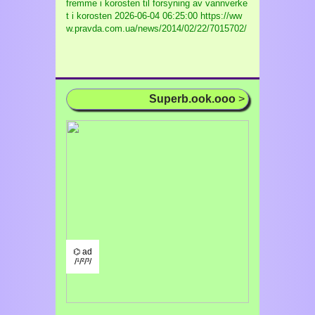
fremme i korosten til forsyning av vannverke
t i korosten
2026-06-04 06:25:00 https://ww
w.pravda.com.ua/news/2014/02/22/7015702/
Superb.ook.ooo
>
⌬ ad
/¹/²/³/