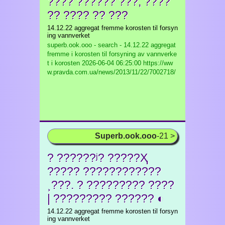
???? ?????? ???, ????
?? ???? ?? ???
14.12.22 aggregat fremme korosten til forsyn
ing vannverket
superb.ook.ooo - search - 14.12.22 aggregat
fremme i korosten til forsyning av vannverke
t i korosten
2026-06-04 06:25:00 https://ww
w.pravda.com.ua/news/2013/11/22/7002718/
Superb.ook.ooo
-21 >
? ??????ʲ? ?????Ҳ
????? ????????????
˲???. ? ????????? ????
| ????????? ?????? ◐
14.12.22 aggregat fremme korosten til forsyn
ing vannverket