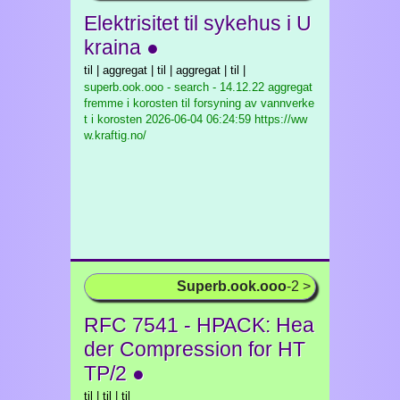
Elektrisitet til sykehus i U
kraina ●
til | aggregat | til | aggregat | til |
superb.ook.ooo - search - 14.12.22 aggregat
fremme i korosten til forsyning av vannverke
t i korosten
2026-06-04 06:24:59 https://ww
w.kraftig.no/
Superb.ook.ooo
-2 >
RFC 7541 - HPACK: Hea
der Compression for HT
TP/2 ●
til | til | til