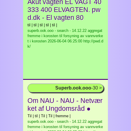
Akut vagten EL VAGT 40
333 400 ELVAGTEN. pw
d.dk - El vagten 80
til | til | til | til | til |
superb.ook.ooo - search - 14.12.22 aggregat
fremme i korosten til forsyning av vannverke
t i korosten
2026-06-04 06:25:00 http://pwd.d
k/
Superb.ook.ooo
-30 >
Om NAU - NAU - Netvær
ket af Ungdomsråd ●
Til | til | Til | Til | fremme |
superb.ook.ooo - search - 14.12.22 aggregat
fremme i korosten til forsyning av vannverke