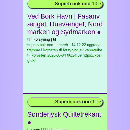
Superb.ook.ooo
-10 >
Ved Bork Havn | Fasanv
ænget, Duevænget, Nord
marken og Sydmarken ●
til | Forsyning | til
superb.ook.ooo - search - 14.12.22 aggregat
fremme i korosten til forsyning av vannverke
t i korosten
2026-06-04 06:24:59 https://kosi
g.dk/
Superb.ook.ooo
-11 >
Sønderjysk Quiltetrekant
●
fremme | til | til | til | til |