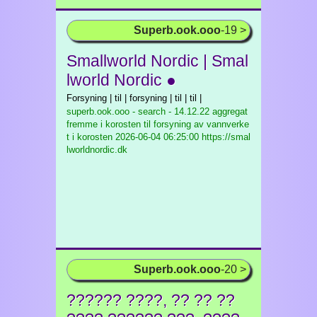
Superb.ook.ooo
-19 >
Smallworld Nordic | Smal
lworld Nordic ●
Forsyning | til | forsyning | til | til |
superb.ook.ooo - search - 14.12.22 aggregat
fremme i korosten til forsyning av vannverke
t i korosten
2026-06-04 06:25:00 https://smal
lworldnordic.dk
Superb.ook.ooo
-20 >
?????? ????, ?? ?? ??