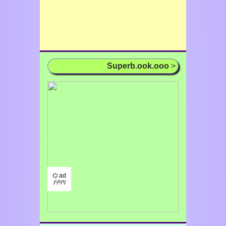
Superb.ook.ooo
>
⌬ ad
/¹/²/³/