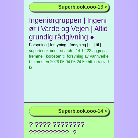
Superb.ook.ooo
-13 >
Ingeniørgruppen | Ingeni
ør i Varde og Vejen | Altid
grundig rådgivning ●
Forsyning | forsyning | forsyning | til | til |
superb.ook.ooo - search - 14.12.22 aggregat
fremme i korosten til forsyning av vannverke
t i korosten
2026-06-04 06:24:59 https://igv.d
k/
Superb.ook.ooo
-14 >
? ???? ????????
??????????. ?