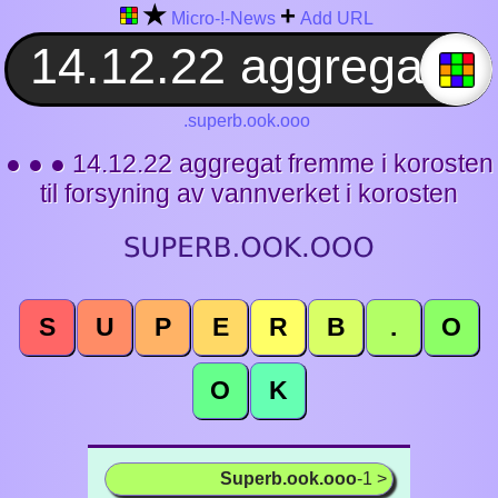
★
+
Micro-!-News
Add URL
.superb.ook.ooo
● ● ● 14.12.22 aggregat fremme i korosten
til forsyning av vannverket i korosten
S
U
P
E
R
B
.
O
O
K
Superb.ook.ooo
-1 >