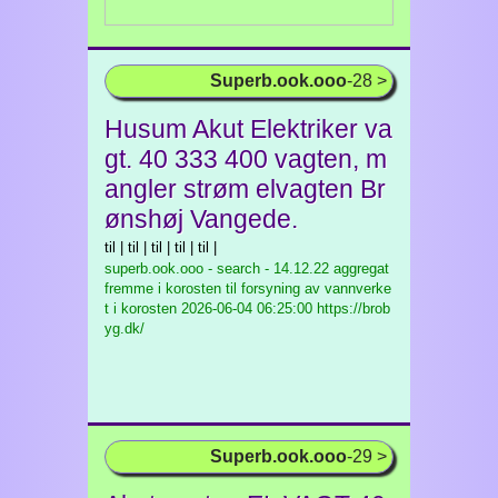
Superb.ook.ooo
-28 >
Husum Akut Elektriker va
gt. 40 333 400 vagten, m
angler strøm elvagten Br
ønshøj Vangede.
til | til | til | til | til |
superb.ook.ooo - search - 14.12.22 aggregat
fremme i korosten til forsyning av vannverke
t i korosten
2026-06-04 06:25:00 https://brob
yg.dk/
Superb.ook.ooo
-29 >