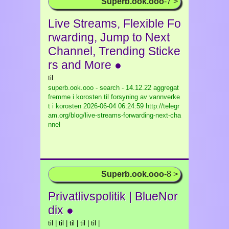
Superb.ook.ooo
-7 >
Live Streams, Flexible Fo
rwarding, Jump to Next
Channel, Trending Sticke
rs and More ●
til
superb.ook.ooo - search - 14.12.22 aggregat
fremme i korosten til forsyning av vannverke
t i korosten
2026-06-04 06:24:59 http://telegr
am.org/blog/live-streams-forwarding-next-cha
nnel
Superb.ook.ooo
-8 >
Privatlivspolitik | BlueNor
dix ●
til | til | til | til | til |