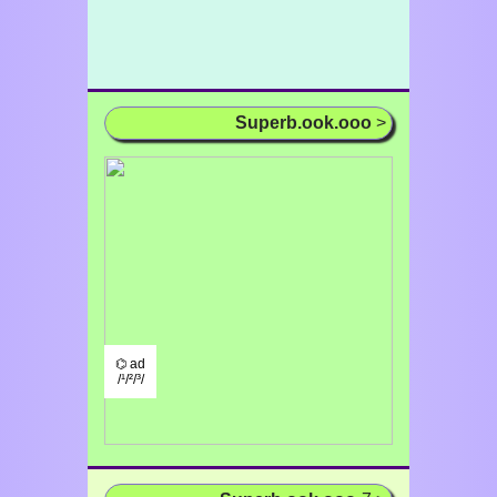
Superb.ook.ooo
>
⌬ ad
/¹/²/³/