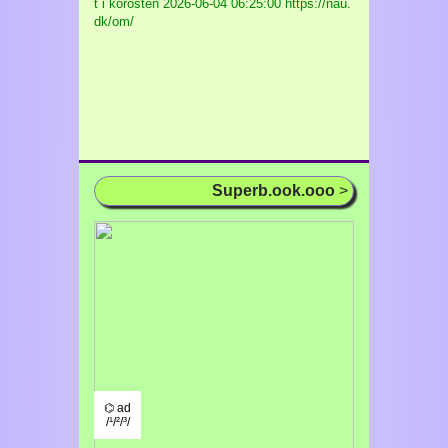
t i korosten
2026-06-04 06:25:00 https://nau.
dk/om/
Superb.ook.ooo
>
⌬ ad
/¹/²/³/