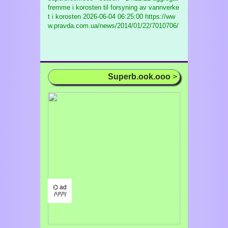
fremme i korosten til forsyning av vannverke
t i korosten
2026-06-04 06:25:00 https://ww
w.pravda.com.ua/news/2014/01/22/7010706/
Superb.ook.ooo
>
⌬ ad
/¹/²/³/