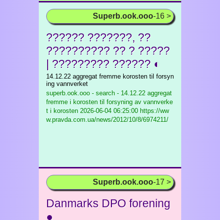
Superb.ook.ooo
-16 >
?????? ???????, ??
?????????? ?? ? ?????
| ????????? ?????? ◐
14.12.22 aggregat fremme korosten til forsyn
ing vannverket
superb.ook.ooo - search - 14.12.22 aggregat
fremme i korosten til forsyning av vannverke
t i korosten
2026-06-04 06:25:00 https://ww
w.pravda.com.ua/news/2012/10/8/6974211/
Superb.ook.ooo
-17 >
Danmarks DPO forening
●