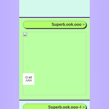
Superb.ook.ooo
>
⌬ ad
/¹/²/³/
Superb.ook.ooo
-4 >