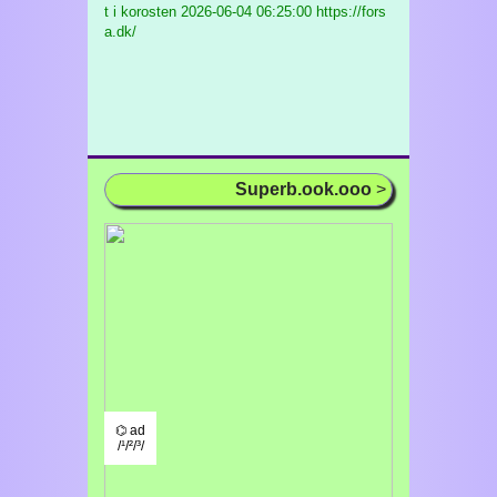
t i korosten
2026-06-04 06:25:00 https://fors
a.dk/
Superb.ook.ooo
>
⌬ ad
/¹/²/³/