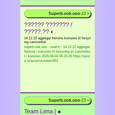
Superb.ook.ooo
-22 >
?????? ??????? /
?????.?? ◐
14.12.22 aggregat fremme korosten til forsyn
ing vannverket
superb.ook.ooo - search - 14.12.22 aggregat
fremme i korosten til forsyning av vannverke
t i korosten
2026-06-04 06:25:00 https://proz
a.ru/avtor/victorter1951
Superb.ook.ooo
-23 >
Team Lima | ●