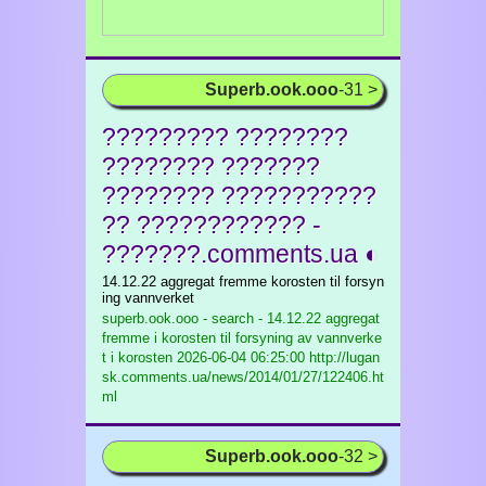
Superb.ook.ooo
-31 >
????????? ????????
???????? ???????
???????? ???????????
?? ???????????? -
???????.comments.ua ◐
14.12.22 aggregat fremme korosten til forsyn
ing vannverket
superb.ook.ooo - search - 14.12.22 aggregat
fremme i korosten til forsyning av vannverke
t i korosten
2026-06-04 06:25:00 http://lugan
sk.comments.ua/news/2014/01/27/122406.ht
ml
Superb.ook.ooo
-32 >