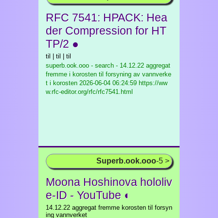
RFC 7541: HPACK: Hea
der Compression for HT
TP/2 ●
til | til | til
superb.ook.ooo - search - 14.12.22 aggregat
fremme i korosten til forsyning av vannverke
t i korosten
2026-06-04 06:24:59 https://ww
w.rfc-editor.org/rfc/rfc7541.html
Superb.ook.ooo
-5 >
Moona Hoshinova hololiv
e-ID - YouTube ◐
14.12.22 aggregat fremme korosten til forsyn
ing vannverket