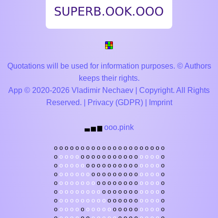
Quotations will be used for information purposes. © Authors
keeps their rights.
App © 2020-2026 Vladimir Nechaev | Copyright. All Rights
Reserved. |
Privacy (GDPR)
|
Imprint
ooo.pink
▃
▅
▆
o
o
o
o
o
o
o
o
o
o
o
o
o
o
o
o
o
o
o
o
o
o
o
o
o
o
o
o
o
o
o
o
o
o
o
o
o
o
o
o
o
o
o
o
o
o
o
o
o
o
o
o
o
o
o
o
o
o
o
o
o
o
o
o
o
o
o
o
o
o
o
o
o
o
o
o
o
o
o
o
o
o
o
o
o
o
o
o
o
o
o
o
o
o
o
o
o
o
o
o
o
o
o
o
o
o
o
o
o
o
o
o
o
o
o
o
o
o
o
o
o
o
o
o
o
o
o
o
o
o
o
o
o
o
o
o
o
o
o
o
o
o
o
o
o
o
o
o
o
o
o
o
o
o
o
o
o
o
o
o
o
o
o
o
o
o
o
o
o
o
o
o
o
o
o
o
o
o
o
o
o
o
o
o
o
o
o
o
o