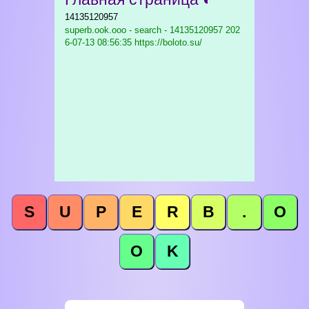
14135120957
superb.ook.ooo - search - 14135120957
202
6-07-13 08:56:35 https://boloto.su/
S
U
P
E
R
B
.
O
O
K