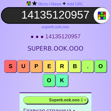
★
+
Micro-!-News
Add URL
.superb.ook.ooo
● ● ● 14135120957
S
U
P
E
R
B
.
O
O
K
Superb.ook.ooo
-1 >
Главная страница ◐