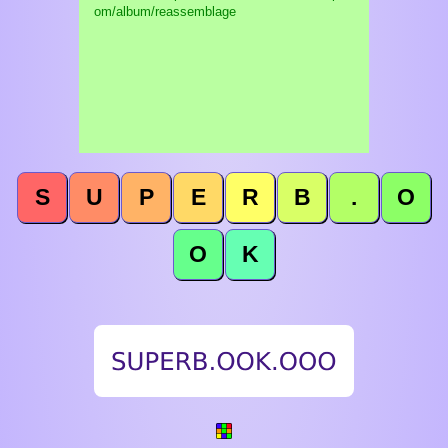
om/album/reassemblage
S
U
P
E
R
B
.
O
O
K