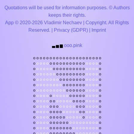
Quotations will be used for information purposes. © Authors
keeps their rights.
App © 2020-2026 Vladimir Nechaev | Copyright. All Rights
Reserved. |
Privacy (GDPR)
|
Imprint
ooo.pink
▃
▅
▆
o
o
o
o
o
o
o
o
o
o
o
o
o
o
o
o
o
o
o
o
o
o
o
o
o
o
o
o
o
o
o
o
o
o
o
o
o
o
o
o
o
o
o
o
o
o
o
o
o
o
o
o
o
o
o
o
o
o
o
o
o
o
o
o
o
o
o
o
o
o
o
o
o
o
o
o
o
o
o
o
o
o
o
o
o
o
o
o
o
o
o
o
o
o
o
o
o
o
o
o
o
o
o
o
o
o
o
o
o
o
o
o
o
o
o
o
o
o
o
o
o
o
o
o
o
o
o
o
o
o
o
o
o
o
o
o
o
o
o
o
o
o
o
o
o
o
o
o
o
o
o
o
o
o
o
o
o
o
o
o
o
o
o
o
o
o
o
o
o
o
o
o
o
o
o
o
o
o
o
o
o
o
o
o
o
o
o
o
o
o
o
o
o
o
o
o
o
o
o
o
o
o
o
o
o
o
o
o
o
o
o
o
o
o
o
o
o
o
o
o
o
o
o
o
o
o
o
o
o
o
o
o
o
o
o
o
o
o
o
o
o
o
o
o
o
o
o
o
o
o
o
o
o
o
o
o
o
o
o
o
o
o
o
o
o
o
o
o
o
o
o
o
o
o
o
o
o
o
o
o
o
o
o
o
o
o
o
o
o
o
o
o
o
o
o
o
o
o
o
o
o
o
o
o
o
o
o
o
o
o
o
o
o
o
o