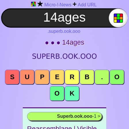
★
+
Micro-!-News
Add URL
.superb.ook.ooo
● ● ● 14ages
S
U
P
E
R
B
.
O
O
K
Superb.ook.ooo
-1 >
Reassemblage | Visible