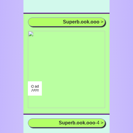
Superb.ook.ooo
>
⌬ ad
/¹/²/³/
Superb.ook.ooo
-4 >