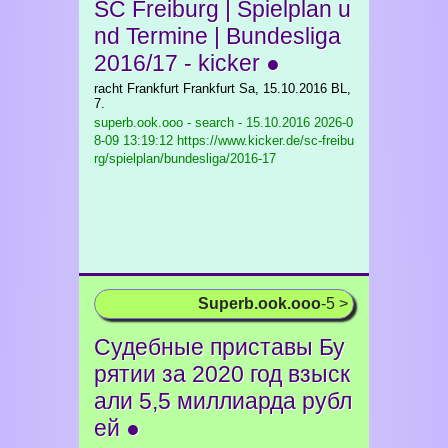
SC Freiburg | Spielplan u
nd Termine | Bundesliga
2016/17 - kicker ●
racht Frankfurt Frankfurt Sa, 15.10.2016 BL,
7.
superb.ook.ooo - search - 15.10.2016
2026-0
8-09 13:19:12 https://www.kicker.de/sc-freibu
rg/spielplan/bundesliga/2016-17
Superb.ook.ooo
-5 >
Судебные приставы Бу
рятии за 2020 год взыск
али 5,5 миллиарда рубл
ей ●