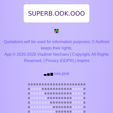
Quotations will be used for information purposes. © Authors
keeps their rights.
App © 2020-2026 Vladimir Nechaev | Copyright. All Rights
Reserved. |
Privacy (GDPR)
|
Imprint
ooo.pink
▃
▅
▆
o
o
o
o
o
o
o
o
o
o
o
o
o
o
o
o
o
o
o
o
o
o
o
o
o
o
o
o
o
o
o
o
o
o
o
o
o
o
o
o
o
o
o
o
o
o
o
o
o
o
o
o
o
o
o
o
o
o
o
o
o
o
o
o
o
o
o
o
o
o
o
o
o
o
o
o
o
o
o
o
o
o
o
o
o
o
o
o
o
o
o
o
o
o
o
o
o
o
o
o
o
o
o
o
o
o
o
o
o
o
o
o
o
o
o
o
o
o
o
o
o
o
o
o
o
o
o
o
o
o
o
o
o
o
o
o
o
o
o
o
o
o
o
o
o
o
o