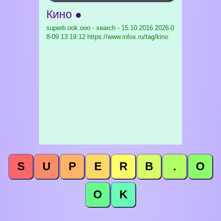
Кино ●
superb.ook.ooo - search - 15.10.2016
2026-0
8-09 13:19:12 https://www.infox.ru/tag/kino
S
U
P
E
R
B
.
O
O
K