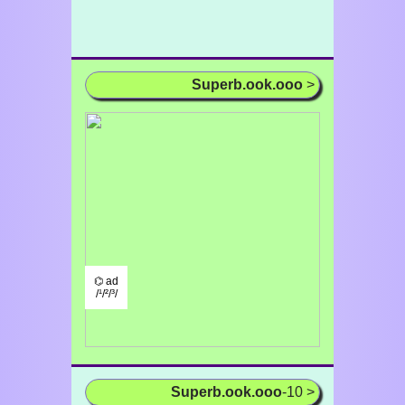
Superb.ook.ooo
>
⌬ ad
/¹/²/³/
Superb.ook.ooo
-10 >