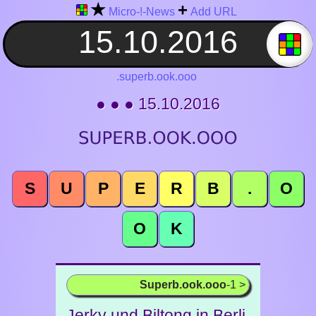
★
+
Micro-!-News
Add URL
.superb.ook.ooo
● ● ● 15.10.2016
S
U
P
E
R
B
.
O
O
K
Superb.ook.ooo
-1 >
Jerky und Biltong in Berli