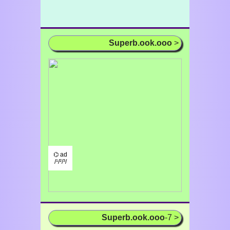
Superb.ook.ooo
>
⌬ ad
/¹/²/³/
Superb.ook.ooo
-7 >