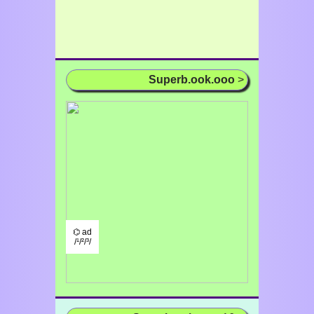
Superb.ook.ooo
>
⌬ ad
/¹/²/³/