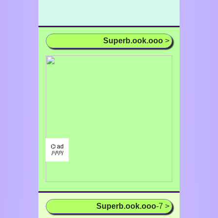
Superb.ook.ooo
>
⌬ ad
/¹/²/³/
Superb.ook.ooo
-7 >