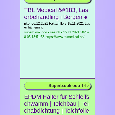
TBL Medical &#183; Las
erbehandling i Bergen ●
nker 06.12.2021 Fakta fillers 15.11.2021 Las
er hårfjerning
superb.ook.ooo - search - 15.11.2021
2026-0
8-05 13:51:53 https://www.tblmedical.no/
Superb.ook.ooo
-14 >
EPDM Halter für Schleifs
chwamm | Teichbau | Tei
chabdichtung | Teichfolie