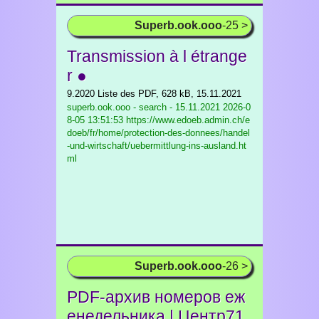
Superb.ook.ooo
-25 >
Transmission à l étrange
r ●
9.2020 Liste des PDF, 628 kB, 15.11.2021
superb.ook.ooo - search - 15.11.2021
2026-0
8-05 13:51:53 https://www.edoeb.admin.ch/e
doeb/fr/home/protection-des-donnees/handel
-und-wirtschaft/uebermittlung-ins-ausland.ht
ml
Superb.ook.ooo
-26 >
PDF-архив номеров еж
енедельника | Центр71