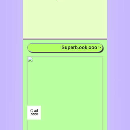
Superb.ook.ooo
>
⌬ ad
/¹/²/³/