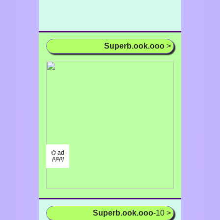
Superb.ook.ooo
>
⌬ ad
/¹/²/³/
Superb.ook.ooo
-10 >