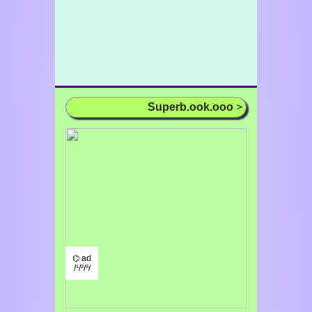
Superb.ook.ooo
>
⌬ ad
/¹/²/³/