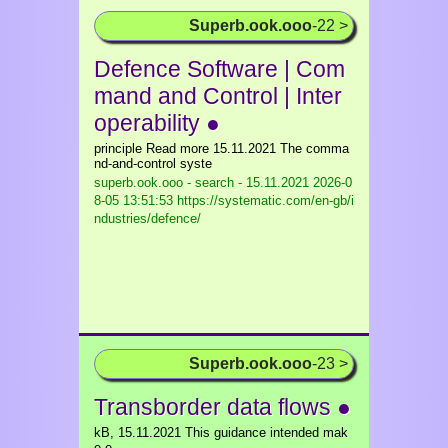
Superb.ook.ooo
-22 >
Defence Software | Com
mand and Control | Inter
operability ●
principle Read more 15.11.2021 The comma
nd-and-control syste
superb.ook.ooo - search - 15.11.2021
2026-0
8-05 13:51:53 https://systematic.com/en-gb/i
ndustries/defence/
Superb.ook.ooo
-23 >
Transborder data flows ●
kB, 15.11.2021 This guidance intended mak
e e