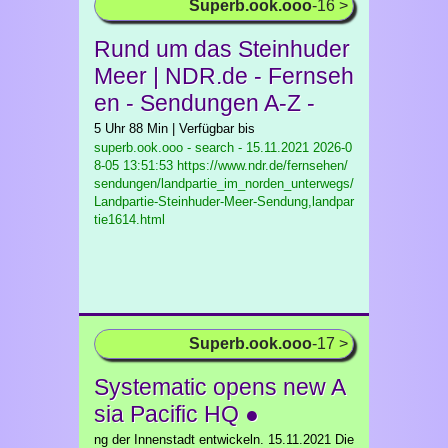
Superb.ook.ooo
-16 >
Rund um das Steinhuder
Meer | NDR.de - Fernseh
en - Sendungen A-Z -
5 Uhr 88 Min | Verfügbar bis
superb.ook.ooo - search - 15.11.2021
2026-0
8-05 13:51:53 https://www.ndr.de/fernsehen/
sendungen/landpartie_im_norden_unterwegs/
Landpartie-Steinhuder-Meer-Sendung,landpar
tie1614.html
Superb.ook.ooo
-17 >
Systematic opens new A
sia Pacific HQ ●
ng der Innenstadt entwickeln. 15.11.2021 Die