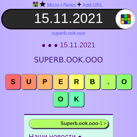
★
+
Micro-!-News
Add URL
.superb.ook.ooo
● ● ● 15.11.2021
S
U
P
E
R
B
.
O
O
K
Superb.ook.ooo
-1 >
Наши новости ●