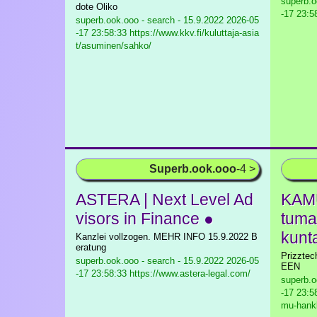
superb.o
dote Oliko
-17 23:58
superb.ook.ooo - search - 15.9.2022
2026-05
-17 23:58:33 https://www.kkv.fi/kuluttaja-asia
t/asuminen/sahko/
Superb.ook.ooo
-4 >
ASTERA | Next Level Ad
KAMU
visors in Finance ●
tuma
kunt
Kanzlei vollzogen. MEHR INFO 15.9.2022 B
eratung
Prizztec
superb.ook.ooo - search - 15.9.2022
2026-05
EEN
-17 23:58:33 https://www.astera-legal.com/
superb.o
-17 23:5
mu-hankk