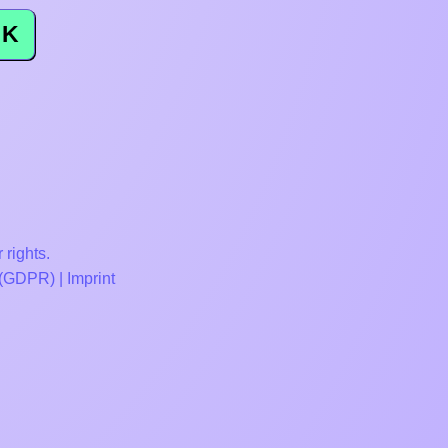
K
 rights.
 (GDPR)
|
Imprint