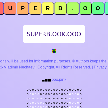
U
P
E
R
B
.
O
O
ons will be used for information purposes. © Authors keeps their
 Vladimir Nechaev | Copyright. All Rights Reserved. |
Privacy
ooo.pink
▃
▅
▆
o
o
o
o
o
o
o
o
o
o
o
o
o
o
o
o
o
o
o
o
o
o
o
o
o
o
o
o
o
o
o
o
o
o
o
o
o
o
o
o
o
o
o
o
o
o
o
o
o
o
o
o
o
o
o
o
o
o
o
o
o
o
o
o
o
o
o
o
o
o
o
o
o
o
o
o
o
o
o
o
o
o
o
o
o
o
o
o
o
o
o
o
o
o
o
o
o
o
o
o
o
o
o
o
o