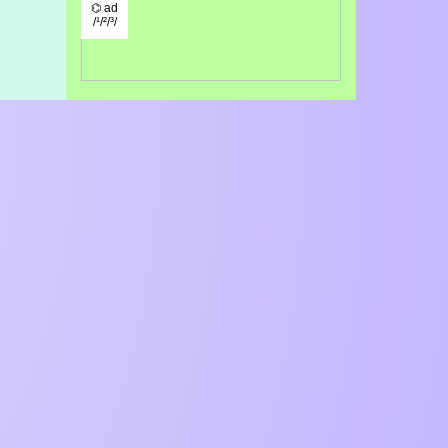
⌬ ad
/¹/²/³/