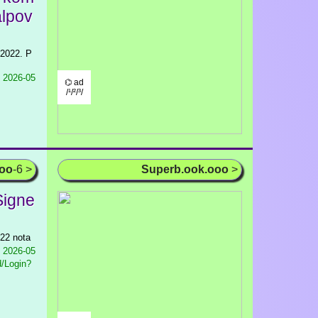
alpov
.2022. P
2026-05
⌬ ad
/¹/²/³/
ooo
-6 >
Superb.ook.ooo
>
Signe
022 nota
2026-05
d/Login?