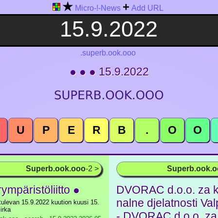
★
+
Micro-!-News
Add URL
.superb.ook.ooo
● ● ● 15.9.2022
U
P
E
R
B
.
O
O
Superb.ook.ooo
-2 >
Superb.ook.
ympäristöliitto ●
DVORAC d.o.o. za 
nalne djelatnosti Va
tulevan 15.9.2022 kuution kuusi 15.
irka
- DVORAC d.o.o. z