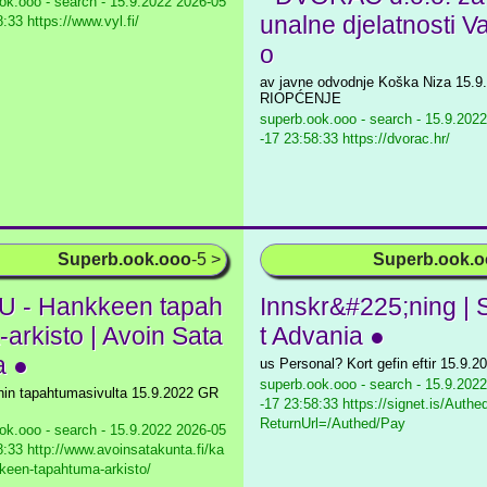
ok.ooo - search - 15.9.2022
2026-05
unalne djelatnosti V
:33 https://www.vyl.fi/
o
av javne odvodnje Koška Niza 15.9
RIOPĆENJE
superb.ook.ooo - search - 15.9.2022
-17 23:58:33 https://dvorac.hr/
Superb.ook.ooo
-5 >
Superb.ook.
 - Hankkeen tapah
Innskr&#225;ning | 
-arkisto | Avoin Sata
t Advania ●
a ●
us Personal? Kort gefin eftir 15.9.2
superb.ook.ooo - search - 15.9.2022
hin tapahtumasivulta 15.9.2022 GR
-17 23:58:33 https://signet.is/Authe
ReturnUrl=/Authed/Pay
ok.ooo - search - 15.9.2022
2026-05
8:33 http://www.avoinsatakunta.fi/ka
een-tapahtuma-arkisto/