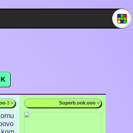
K
ooo
-3 >
Superb.ook.ooo
>
komu
lpovo
a kom