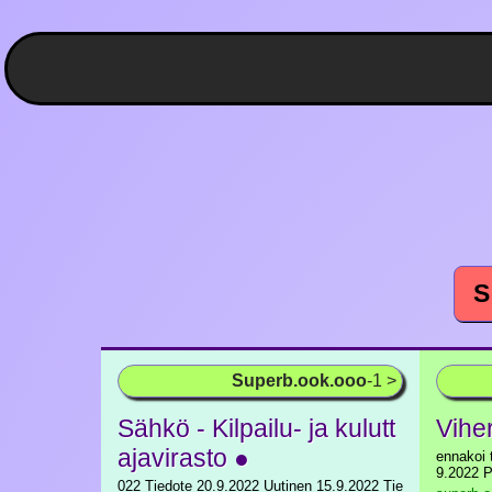
S
Superb.ook.ooo
-1 >
Sähkö - Kilpailu- ja kulutt
Viher
ajavirasto ●
ennakoi 
9.2022 P
022 Tiedote 20.9.2022 Uutinen 15.9.2022 Tie