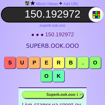
★
+
Micro-!-News
Add URL
.superb.ook.ooo
● ● ● 150.192972
S
U
P
E
R
B
.
O
O
K
Superb.ook.ooo
-1 >
Live-ставки на спорт он