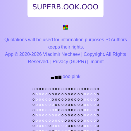
Quotations will be used for information purposes. © Authors
keeps their rights.
App © 2020-2026 Vladimir Nechaev | Copyright. All Rights
Reserved. |
Privacy (GDPR)
|
Imprint
ooo.pink
▃
▅
▆
o
o
o
o
o
o
o
o
o
o
o
o
o
o
o
o
o
o
o
o
o
o
o
o
o
o
o
o
o
o
o
o
o
o
o
o
o
o
o
o
o
o
o
o
o
o
o
o
o
o
o
o
o
o
o
o
o
o
o
o
o
o
o
o
o
o
o
o
o
o
o
o
o
o
o
o
o
o
o
o
o
o
o
o
o
o
o
o
o
o
o
o
o
o
o
o
o
o
o
o
o
o
o
o
o
o
o
o
o
o
o
o
o
o
o
o
o
o
o
o
o
o
o
o
o
o
o
o
o
o
o
o
o
o
o
o
o
o
o
o
o
o
o
o
o
o
o
o
o
o
o
o
o
o
o
o
o
o
o
o
o
o
o
o
o
o
o
o
o
o
o
o
o
o
o
o
o
o
o
o
o
o
o
o
o
o
o
o
o