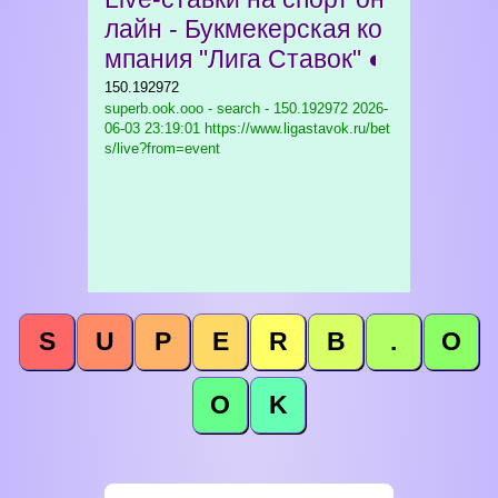
лайн - Букмекерская ко
мпания "Лига Ставок" ◐
150.192972
superb.ook.ooo - search - 150.192972
2026-
06-03 23:19:01 https://www.ligastavok.ru/bet
s/live?from=event
S
U
P
E
R
B
.
O
O
K