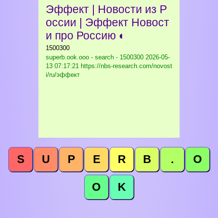
Эффект | Новости из Р
оссии | Эффект Новост
и про Россию ◐
1500300
superb.ook.ooo - search - 1500300
2026-05-
13 07:17:21 https://nbs-research.com/novost
i/ru/эффект
S
U
P
E
R
B
.
O
O
K