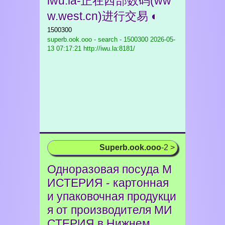
iwu.la-正在西部数码(ww
w.west.cn)进行交易 ◐
1500300
superb.ook.ooo - search - 1500300
2026-05-
13 07:17:21 http://iwu.la:8181/
Superb.ook.ooo
-2 >
Одноразовая посуда М
ИСТЕРИЯ - картонная
и упаковочная продукци
я от производителя МИ
СТЕРИЯ в Нижнем