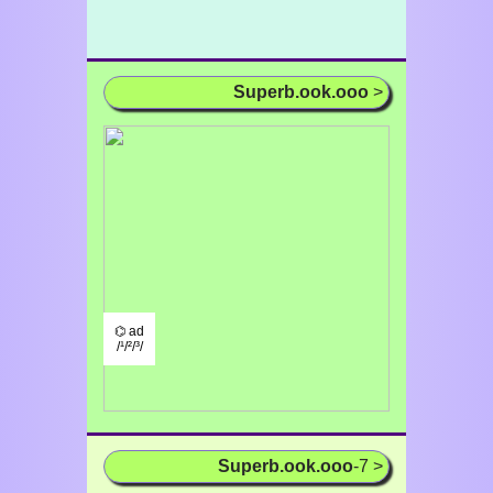
Superb.ook.ooo
>
⌬ ad
/¹/²/³/
Superb.ook.ooo
-7 >