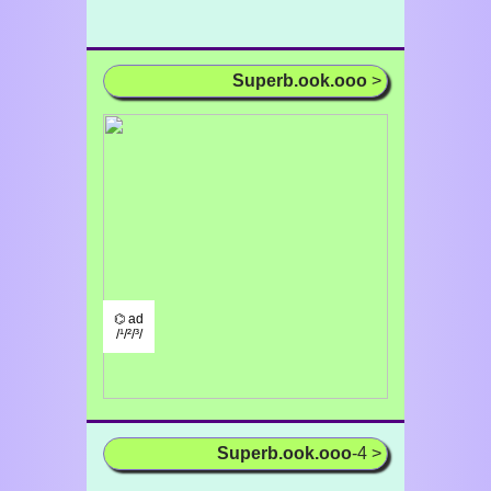
Superb.ook.ooo
>
⌬ ad
/¹/²/³/
Superb.ook.ooo
-4 >