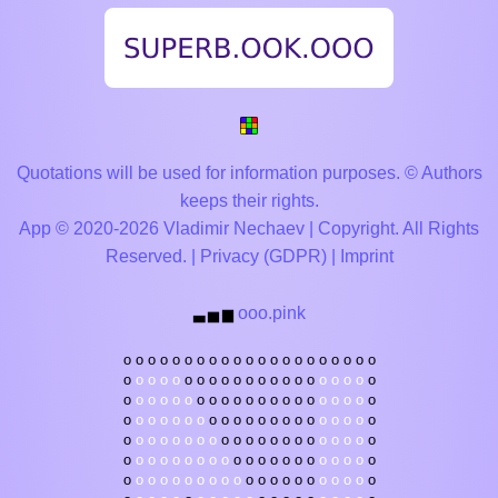
Quotations will be used for information purposes. © Authors
keeps their rights.
App © 2020-2026 Vladimir Nechaev | Copyright. All Rights
Reserved. |
Privacy (GDPR)
|
Imprint
ooo.pink
▃
▅
▆
o
o
o
o
o
o
o
o
o
o
o
o
o
o
o
o
o
o
o
o
o
o
o
o
o
o
o
o
o
o
o
o
o
o
o
o
o
o
o
o
o
o
o
o
o
o
o
o
o
o
o
o
o
o
o
o
o
o
o
o
o
o
o
o
o
o
o
o
o
o
o
o
o
o
o
o
o
o
o
o
o
o
o
o
o
o
o
o
o
o
o
o
o
o
o
o
o
o
o
o
o
o
o
o
o
o
o
o
o
o
o
o
o
o
o
o
o
o
o
o
o
o
o
o
o
o
o
o
o
o
o
o
o
o
o
o
o
o
o
o
o
o
o
o
o
o
o