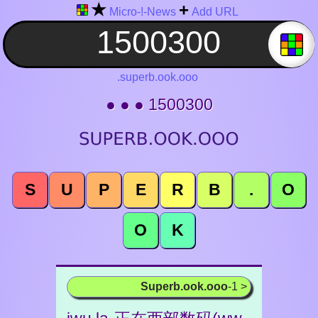
★
+
Micro-!-News
Add URL
.superb.ook.ooo
● ● ● 1500300
S
U
P
E
R
B
.
O
O
K
Superb.ook.ooo
-1 >