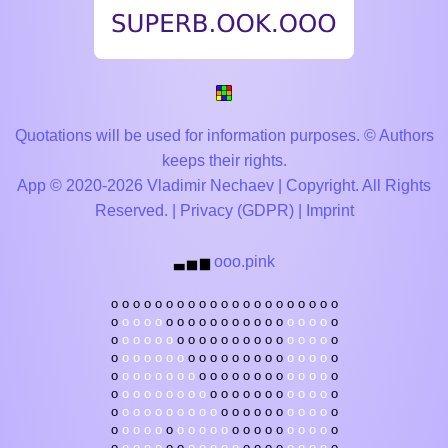
Quotations will be used for information purposes. © Authors
keeps their rights.
App © 2020-2026 Vladimir Nechaev | Copyright. All Rights
Reserved. |
Privacy (GDPR)
|
Imprint
ooo.pink
▃
▅
▆
o
o
o
o
o
o
o
o
o
o
o
o
o
o
o
o
o
o
o
o
o
o
o
o
o
o
o
o
o
o
o
o
o
o
o
o
o
o
o
o
o
o
o
o
o
o
o
o
o
o
o
o
o
o
o
o
o
o
o
o
o
o
o
o
o
o
o
o
o
o
o
o
o
o
o
o
o
o
o
o
o
o
o
o
o
o
o
o
o
o
o
o
o
o
o
o
o
o
o
o
o
o
o
o
o
o
o
o
o
o
o
o
o
o
o
o
o
o
o
o
o
o
o
o
o
o
o
o
o
o
o
o
o
o
o
o
o
o
o
o
o
o
o
o
o
o
o
o
o
o
o
o
o
o
o
o
o
o
o
o
o
o
o
o
o
o
o
o
o
o
o
o
o
o
o
o
o
o
o
o
o
o
o
o
o
o
o
o
o