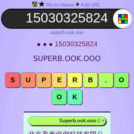
★
+
Micro-!-News
Add URL
.superb.ook.ooo
● ● ● 15030325824
S
U
P
E
R
B
.
O
O
K
Superb.ook.ooo
-1 >