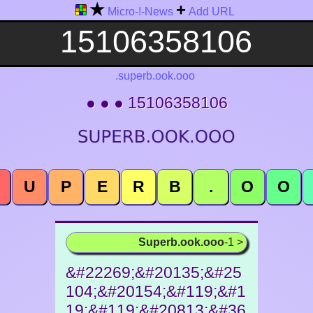
★
+
Micro-!-News
Add URL
.superb.ook.ooo
● ● ● 15106358106
U
P
E
R
B
.
O
O
Superb.ook.ooo
-1 >
&#22269;&#20135;&#25
104;&#20154;&#119;&#1
19;&#119;&#20813;&#36