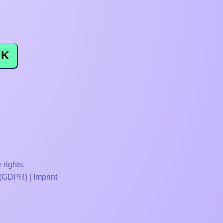
K
 rights.
 (GDPR)
|
Imprint