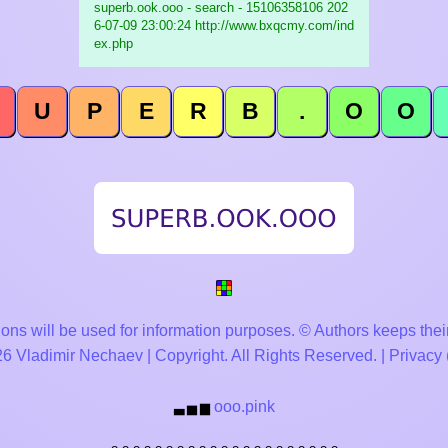
superb.ook.ooo - search - 15106358106
202
6-07-09 23:00:24 http://www.bxqcmy.com/ind
ex.php
U
P
E
R
B
.
O
O
ons will be used for information purposes. © Authors keeps their
 Vladimir Nechaev | Copyright. All Rights Reserved. |
Privacy
ooo.pink
▃
▅
▆