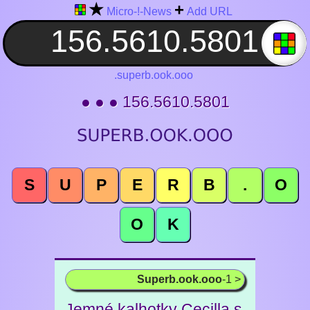
★
+
Micro-!-News
Add URL
.superb.ook.ooo
● ● ● 156.5610.5801
S
U
P
E
R
B
.
O
O
K
Superb.ook.ooo
-1 >
Jemné kalhotky Cecilla s