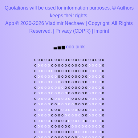
Quotations will be used for information purposes. © Authors
keeps their rights.
App © 2020-2026 Vladimir Nechaev | Copyright. All Rights
Reserved. |
Privacy (GDPR)
|
Imprint
ooo.pink
▃
▅
▆
o
o
o
o
o
o
o
o
o
o
o
o
o
o
o
o
o
o
o
o
o
o
o
o
o
o
o
o
o
o
o
o
o
o
o
o
o
o
o
o
o
o
o
o
o
o
o
o
o
o
o
o
o
o
o
o
o
o
o
o
o
o
o
o
o
o
o
o
o
o
o
o
o
o
o
o
o
o
o
o
o
o
o
o
o
o
o
o
o
o
o
o
o
o
o
o
o
o
o
o
o
o
o
o
o
o
o
o
o
o
o
o
o
o
o
o
o
o
o
o
o
o
o
o
o
o
o
o
o
o
o
o
o
o
o
o
o
o
o
o
o
o
o
o
o
o
o
o
o
o
o
o
o
o
o
o
o
o
o
o
o
o
o
o
o
o
o
o
o
o
o
o
o
o
o
o
o
o
o
o
o
o
o
o
o
o
o
o
o
o
o
o
o
o
o
o
o
o
o
o
o
o
o
o
o
o
o
o
o
o
o
o
o
o
o
o
o
o
o
o
o
o
o
o
o
o
o
o
o
o
o
o
o
o
o
o
o
o
o
o
o
o
o
o
o
o
o
o
o
o
o
o
o
o
o
o
o
o
o
o
o
o
o
o
o
o
o
o
o
o
o
o
o
o
o
o
o
o
o
o
o
o
o
o
o
o
o
o
o
o
o
o
o
o
o
o
o
o
o
o
o
o
o
o
o
o
o
o
o
o
o
o
o
o
o