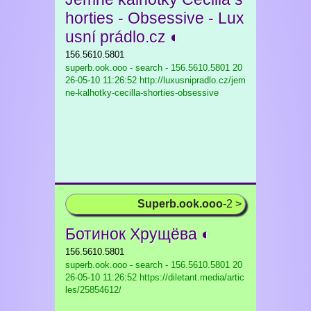
horties - Obsessive - Lux
usní prádlo.cz ◐
156.5610.5801
superb.ook.ooo - search - 156.5610.5801
20
26-05-10 11:26:52 http://luxusnipradlo.cz/jem
ne-kalhotky-cecilla-shorties-obsessive
Superb.ook.ooo
-2 >
Ботинок Хрущёва ◐
156.5610.5801
superb.ook.ooo - search - 156.5610.5801
20
26-05-10 11:26:52 https://diletant.media/artic
les/25854612/