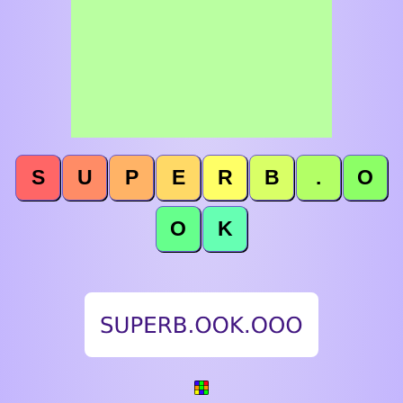
S
U
P
E
R
B
.
O
O
K