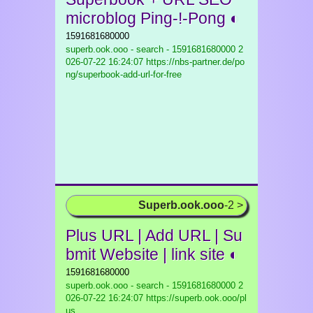
microblog Ping-!-Pong ◐
1591681680000
superb.ook.ooo - search - 1591681680000
2
026-07-22 16:24:07 https://nbs-partner.de/po
ng/superbook-add-url-for-free
Superb.ook.ooo
-2 >
Plus URL | Add URL | Su
bmit Website | link site ◐
1591681680000
superb.ook.ooo - search - 1591681680000
2
026-07-22 16:24:07 https://superb.ook.ooo/pl
us