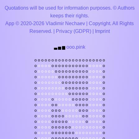
Quotations will be used for information purposes. © Authors
keeps their rights.
App © 2020-2026 Vladimir Nechaev | Copyright. All Rights
Reserved. |
Privacy (GDPR)
|
Imprint
ooo.pink
▃
▅
▆
o
o
o
o
o
o
o
o
o
o
o
o
o
o
o
o
o
o
o
o
o
o
o
o
o
o
o
o
o
o
o
o
o
o
o
o
o
o
o
o
o
o
o
o
o
o
o
o
o
o
o
o
o
o
o
o
o
o
o
o
o
o
o
o
o
o
o
o
o
o
o
o
o
o
o
o
o
o
o
o
o
o
o
o
o
o
o
o
o
o
o
o
o
o
o
o
o
o
o
o
o
o
o
o
o
o
o
o
o
o
o
o
o
o
o
o
o
o
o
o
o
o
o
o
o
o
o
o
o
o
o
o
o
o
o
o
o
o
o
o
o
o
o
o
o
o
o
o
o
o
o
o
o
o
o
o
o
o
o
o
o
o
o
o
o
o
o
o
o
o
o
o
o
o
o
o
o
o
o
o
o
o
o
o
o
o
o
o
o
o
o
o
o
o
o
o
o
o
o
o
o
o
o
o
o
o
o
o
o
o
o
o
o
o
o
o
o
o
o
o
o
o
o
o
o
o
o
o
o
o
o
o
o
o
o
o
o
o
o
o
o
o
o
o
o
o
o
o
o
o
o
o
o
o
o
o
o
o
o
o
o
o
o
o
o
o
o
o
o
o
o
o
o
o
o
o
o
o
o
o
o
o
o
o
o
o
o
o
o
o
o
o
o
o
o
o
o
o
o
o
o
o
o
o
o
o
o
o
o
o
o
o
o
o
o