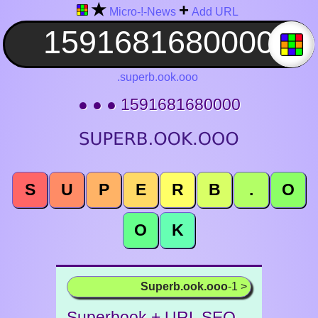
★
+
Micro-!-News
Add URL
.superb.ook.ooo
● ● ● 1591681680000
S
U
P
E
R
B
.
O
O
K
Superb.ook.ooo
-1 >
Superbook + URL SEO