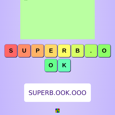
S
U
P
E
R
B
.
O
O
K