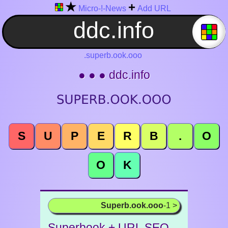
★
+
Micro-!-News
Add URL
.superb.ook.ooo
● ● ● ddc.info
S
U
P
E
R
B
.
O
O
K
Superb.ook.ooo
-1 >
Superbook + URL SEO