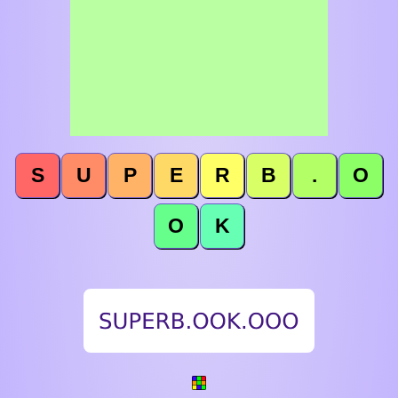
S
U
P
E
R
B
.
O
O
K