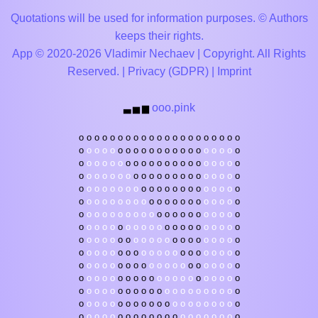
Quotations will be used for information purposes. © Authors
keeps their rights.
App © 2020-2026 Vladimir Nechaev | Copyright. All Rights
Reserved. |
Privacy (GDPR)
|
Imprint
ooo.pink
▃
▅
▆
o
o
o
o
o
o
o
o
o
o
o
o
o
o
o
o
o
o
o
o
o
o
o
o
o
o
o
o
o
o
o
o
o
o
o
o
o
o
o
o
o
o
o
o
o
o
o
o
o
o
o
o
o
o
o
o
o
o
o
o
o
o
o
o
o
o
o
o
o
o
o
o
o
o
o
o
o
o
o
o
o
o
o
o
o
o
o
o
o
o
o
o
o
o
o
o
o
o
o
o
o
o
o
o
o
o
o
o
o
o
o
o
o
o
o
o
o
o
o
o
o
o
o
o
o
o
o
o
o
o
o
o
o
o
o
o
o
o
o
o
o
o
o
o
o
o
o
o
o
o
o
o
o
o
o
o
o
o
o
o
o
o
o
o
o
o
o
o
o
o
o
o
o
o
o
o
o
o
o
o
o
o
o
o
o
o
o
o
o
o
o
o
o
o
o
o
o
o
o
o
o
o
o
o
o
o
o
o
o
o
o
o
o
o
o
o
o
o
o
o
o
o
o
o
o
o
o
o
o
o
o
o
o
o
o
o
o
o
o
o
o
o
o
o
o
o
o
o
o
o
o
o
o
o
o
o
o
o
o
o
o
o
o
o
o
o
o
o
o
o
o
o
o
o
o
o
o
o
o
o
o
o
o
o
o
o
o
o
o
o
o
o
o
o
o
o
o
o
o
o
o
o
o
o
o
o
o
o
o
o
o
o
o
o
o