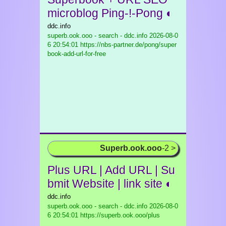
microblog Ping-!-Pong ◐
ddc.info
superb.ook.ooo - search - ddc.info
2026-08-0
6 20:54:01 https://nbs-partner.de/pong/super
book-add-url-for-free
Superb.ook.ooo
-2 >
Plus URL | Add URL | Su
bmit Website | link site ◐
ddc.info
superb.ook.ooo - search - ddc.info
2026-08-0
6 20:54:01 https://superb.ook.ooo/plus