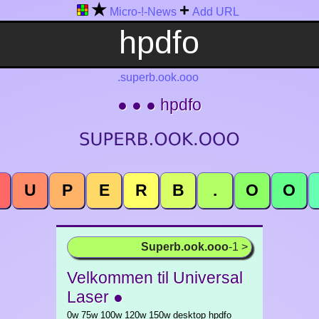
★
+
Micro-!-News
Add URL
.superb.ook.ooo
● ● ● hpdfo
U
P
E
R
B
.
O
O
Superb.ook.ooo
-1 >
Velkommen til Universal
Laser ●
0w 75w 100w 120w 150w desktop hpdfo