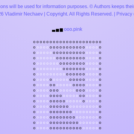
ons will be used for information purposes. © Authors keeps their
 Vladimir Nechaev | Copyright. All Rights Reserved. |
Privacy
ooo.pink
▃
▅
▆
o
o
o
o
o
o
o
o
o
o
o
o
o
o
o
o
o
o
o
o
o
o
o
o
o
o
o
o
o
o
o
o
o
o
o
o
o
o
o
o
o
o
o
o
o
o
o
o
o
o
o
o
o
o
o
o
o
o
o
o
o
o
o
o
o
o
o
o
o
o
o
o
o
o
o
o
o
o
o
o
o
o
o
o
o
o
o
o
o
o
o
o
o
o
o
o
o
o
o
o
o
o
o
o
o
o
o
o
o
o
o
o
o
o
o
o
o
o
o
o
o
o
o
o
o
o
o
o
o
o
o
o
o
o
o
o
o
o
o
o
o
o
o
o
o
o
o
o
o
o
o
o
o
o
o
o
o
o
o
o
o
o
o
o
o
o
o
o
o
o
o
o
o
o
o
o
o
o
o
o
o
o
o
o
o
o
o
o
o
o
o
o
o
o
o
o
o
o
o
o
o
o
o
o
o
o
o
o
o
o
o
o
o
o
o
o
o
o
o
o
o
o
o
o
o
o
o
o
o
o
o
o
o
o
o
o
o
o
o
o
o
o
o
o
o
o
o
o
o
o
o
o
o
o
o
o
o
o
o
o
o
o
o
o
o
o
o
o
o
o
o
o
o
o
o
o
o
o
o
o
o
o
o
o
o
o
o
o
o
o
o
o
o
o
o
o
o
o
o
o
o
o
o
o
o
o
o
o
o
o
o
o
o
o
o
o
o
o
o
o
o
o
o
o
o
o
o
o
o
o
o
o
o
o
o
o
o
o
o
o
o
o
o
o
o
o
o
o
o
o
o
o
o
o
o
o
o