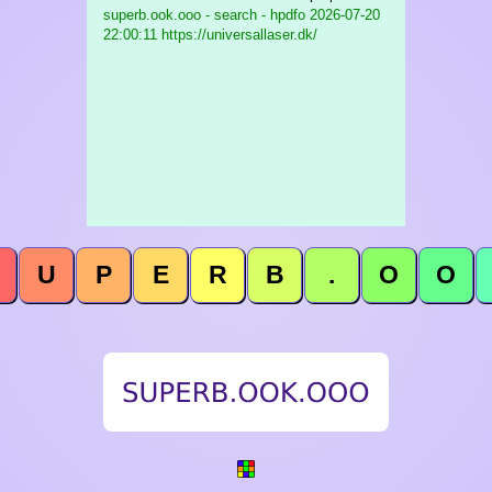
superb.ook.ooo - search - hpdfo
2026-07-20
22:00:11 https://universallaser.dk/
U
P
E
R
B
.
O
O