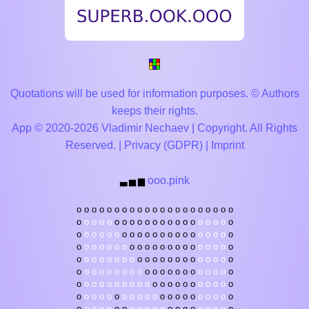
Quotations will be used for information purposes. © Authors
keeps their rights.
App © 2020-2026 Vladimir Nechaev | Copyright. All Rights
Reserved. |
Privacy (GDPR)
|
Imprint
ooo.pink
▃
▅
▆
o
o
o
o
o
o
o
o
o
o
o
o
o
o
o
o
o
o
o
o
o
o
o
o
o
o
o
o
o
o
o
o
o
o
o
o
o
o
o
o
o
o
o
o
o
o
o
o
o
o
o
o
o
o
o
o
o
o
o
o
o
o
o
o
o
o
o
o
o
o
o
o
o
o
o
o
o
o
o
o
o
o
o
o
o
o
o
o
o
o
o
o
o
o
o
o
o
o
o
o
o
o
o
o
o
o
o
o
o
o
o
o
o
o
o
o
o
o
o
o
o
o
o
o
o
o
o
o
o
o
o
o
o
o
o
o
o
o
o
o
o
o
o
o
o
o
o
o
o
o
o
o
o
o
o
o
o
o
o
o
o
o
o
o
o
o
o
o
o
o
o
o
o
o
o
o
o
o
o
o
o
o
o
o
o
o
o
o
o