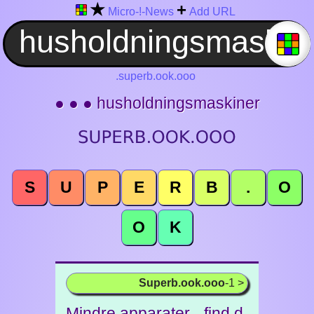
★
+
Micro-!-News
Add URL
.superb.ook.ooo
● ● ● husholdningsmaskiner
S
U
P
E
R
B
.
O
O
K
Superb.ook.ooo
-1 >
Mindre apparater - find d