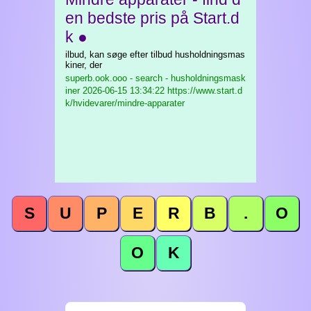
en bedste pris på Start.d
k ●
ilbud, kan søge efter tilbud husholdningsmas
kiner, der
superb.ook.ooo - search - husholdningsmask
iner
2026-06-15 13:34:22 https://www.start.d
k/hvidevarer/mindre-apparater
S
U
P
E
R
B
.
O
O
K