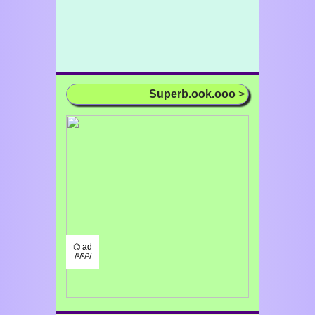
Superb.ook.ooo
>
⌬ ad
/¹/²/³/