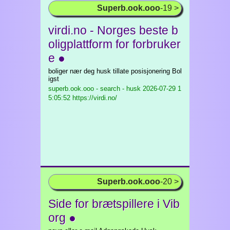
Superb.ook.ooo
-19 >
virdi.no - Norges beste b
oligplattform for forbruker
e ●
boliger nær deg husk tillate posisjonering Bol
igst
superb.ook.ooo - search - husk
2026-07-29 1
5:05:52 https://virdi.no/
Superb.ook.ooo
-20 >
Side for brætspillere i Vib
org ●