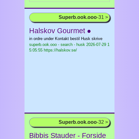
Superb.ook.ooo
-31 >
Halskov Gourmet ●
in ordre under Kontakt bestil Husk skrive
superb.ook.ooo - search - husk
2026-07-29 1
5:05:55 https://halskov.se/
Superb.ook.ooo
-32 >
Bibbis Stauder - Forside