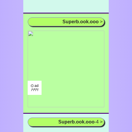
Superb.ook.ooo
>
⌬ ad
/¹/²/³/
Superb.ook.ooo
-4 >