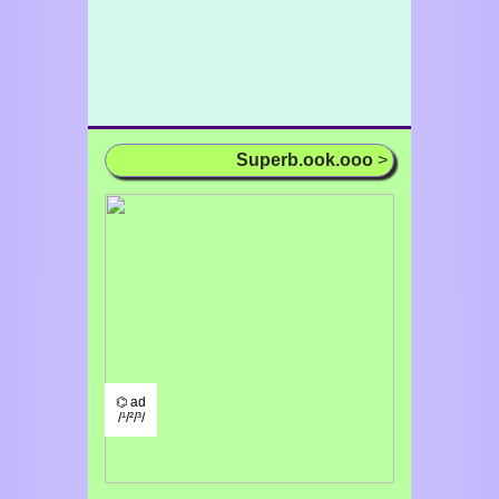
Superb.ook.ooo
>
⌬ ad
/¹/²/³/