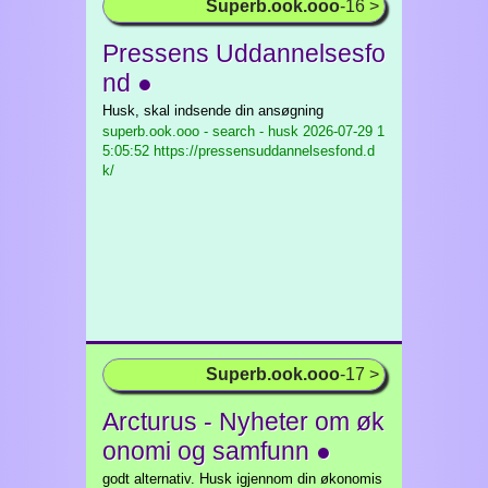
Superb.ook.ooo
-16 >
Pressens Uddannelsesfo
nd ●
Husk, skal indsende din ansøgning
superb.ook.ooo - search - husk
2026-07-29 1
5:05:52 https://pressensuddannelsesfond.d
k/
Superb.ook.ooo
-17 >
Arcturus - Nyheter om øk
onomi og samfunn ●
godt alternativ. Husk igjennom din økonomis