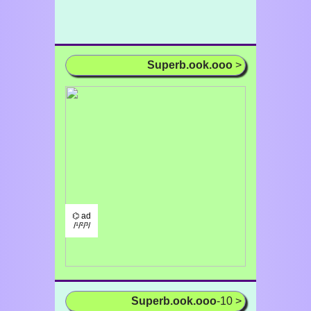
Superb.ook.ooo
>
⌬ ad
/¹/²/³/
Superb.ook.ooo
-10 >