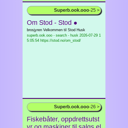
Superb.ook.ooo
-25 >
Om Stod - Stod ●
brosjyren Velkommen til Stod Husk
superb.ook.ooo - search - husk
2026-07-29 1
5:05:54 https://stod.no/om_stod/
Superb.ook.ooo
-26 >
Fiskebåter, oppdrettsutst
yr og maskiner til salgs el