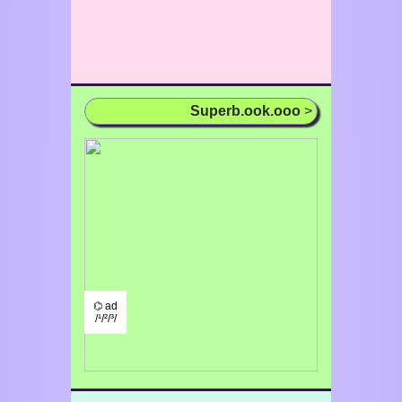
Superb.ook.ooo
>
⌬ ad
/¹/²/³/