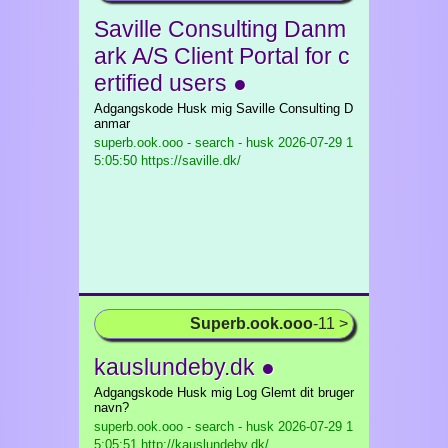
Saville Consulting Danm
ark A/S Client Portal for c
ertified users ●
Adgangskode Husk mig Saville Consulting D
anmar
superb.ook.ooo - search - husk
2026-07-29 1
5:05:50 https://saville.dk/
Superb.ook.ooo
-11 >
kauslundeby.dk ●
Adgangskode Husk mig Log Glemt dit bruger
navn?
superb.ook.ooo - search - husk
2026-07-29 1
5:05:51 http://kauslundeby.dk/