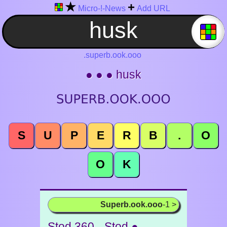
★
+
Micro-!-News
Add URL
.superb.ook.ooo
● ● ● husk
S
U
P
E
R
B
.
O
O
K
Superb.ook.ooo
-1 >
Stod 360 - Stod ●