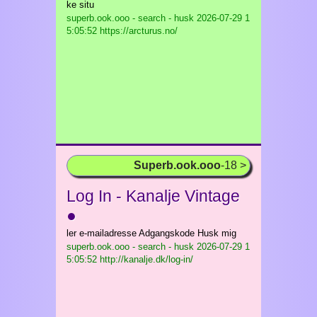
ke situ
superb.ook.ooo - search - husk
2026-07-29 1
5:05:52 https://arcturus.no/
Superb.ook.ooo
-18 >
Log In - Kanalje Vintage
●
ler e-mailadresse Adgangskode Husk mig
superb.ook.ooo - search - husk
2026-07-29 1
5:05:52 http://kanalje.dk/log-in/