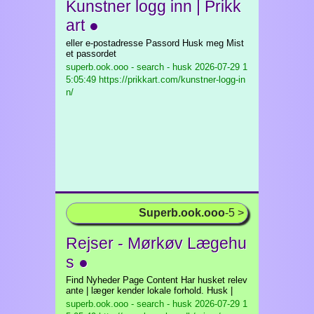
Kunstner logg inn | Prikk
art ●
eller e-postadresse Passord Husk meg Mist
et passordet
superb.ook.ooo - search - husk
2026-07-29 1
5:05:49 https://prikkart.com/kunstner-logg-in
n/
Superb.ook.ooo
-5 >
Rejser - Mørkøv Lægehu
s ●
Find Nyheder Page Content Har husket relev
ante | læger kender lokale forhold. Husk |
superb.ook.ooo - search - husk
2026-07-29 1