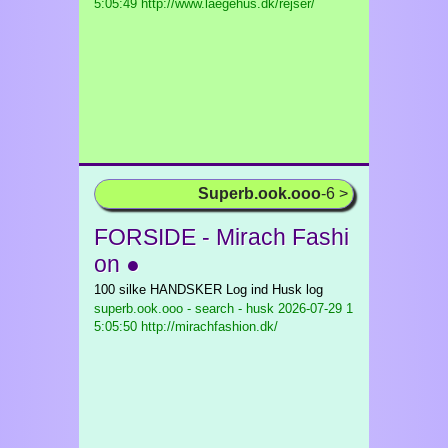
5:05:49 http://www.laegehus.dk/rejser/
Superb.ook.ooo
-6 >
FORSIDE - Mirach Fashi
on ●
100 silke HANDSKER Log ind Husk log
superb.ook.ooo - search - husk
2026-07-29 1
5:05:50 http://mirachfashion.dk/