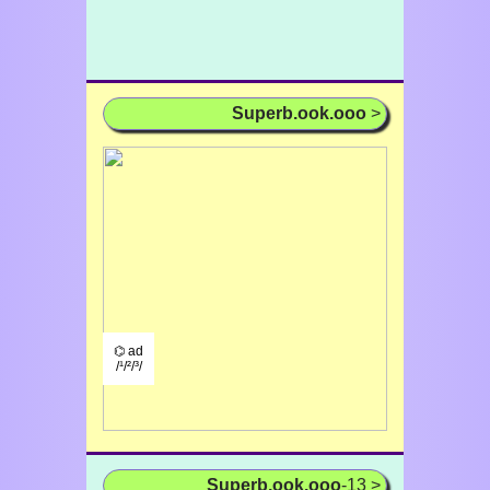
Superb.ook.ooo
>
⌬ ad
/¹/²/³/
Superb.ook.ooo
-13 >