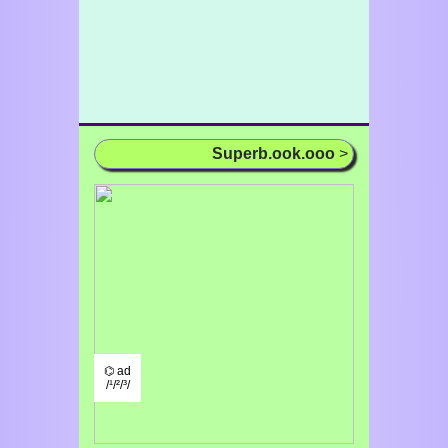
Superb.ook.ooo
>
⌬ ad
/¹/²/³/