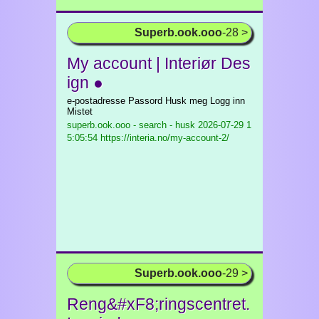
Superb.ook.ooo
-28 >
My account | Interiør Des
ign ●
e-postadresse Passord Husk meg Logg inn
Mistet
superb.ook.ooo - search - husk
2026-07-29 1
5:05:54 https://interia.no/my-account-2/
Superb.ook.ooo
-29 >
Reng&#xF8;ringscentret.