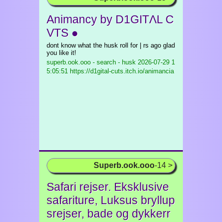
Animancy by D1GITΛL C
VTS ●
dont know what the husk roll for | rs ago glad
you like it!
superb.ook.ooo - search - husk
2026-07-29 1
5:05:51 https://d1gital-cuts.itch.io/animancia
Superb.ook.ooo
-14 >
Safari rejser. Eksklusive
safariture, Luksus bryllup
srejser, bade og dykkerr