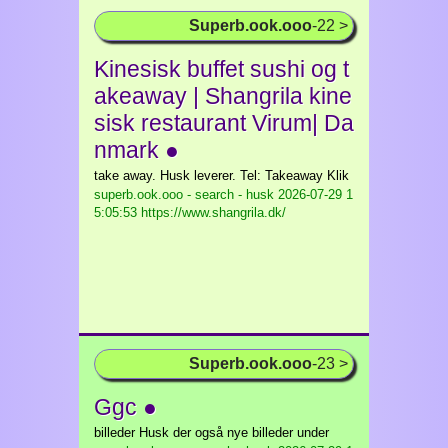
Superb.ook.ooo
-22 >
Kinesisk buffet sushi og t
akeaway | Shangrila kine
sisk restaurant Virum| Da
nmark ●
take away. Husk leverer. Tel: Takeaway Klik
superb.ook.ooo - search - husk
2026-07-29 1
5:05:53 https://www.shangrila.dk/
Superb.ook.ooo
-23 >
Ggc ●
billeder Husk der også nye billeder under