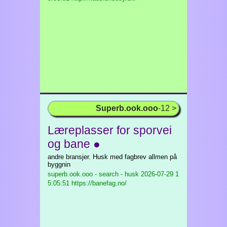
Superb.ook.ooo
-12 >
Læreplasser for sporvei
og bane ●
andre bransjer. Husk med fagbrev allmen på
byggnin
superb.ook.ooo - search - husk
2026-07-29 1
5:05:51 https://banefag.no/