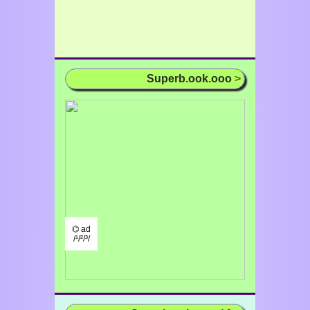
Superb.ook.ooo
>
⌬ ad
/¹/²/³/