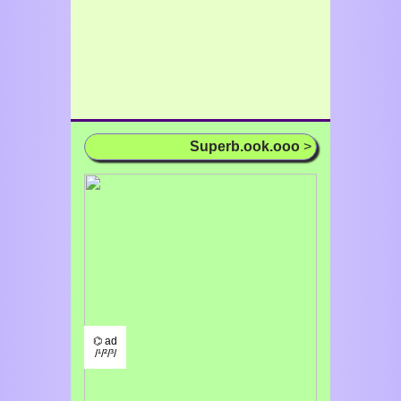
Superb.ook.ooo
>
⌬ ad
/¹/²/³/