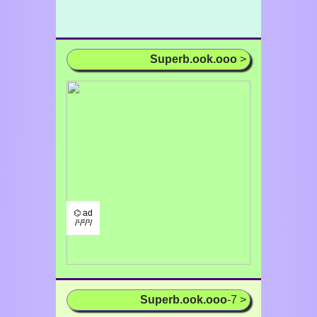
Superb.ook.ooo
>
⌬ ad
/¹/²/³/
Superb.ook.ooo
-7 >