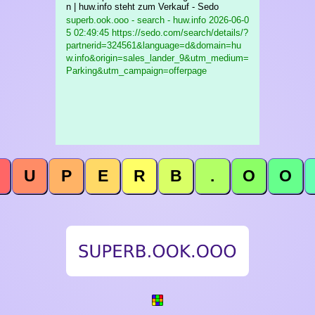
n | huw.info steht zum Verkauf - Sedo
superb.ook.ooo - search - huw.info
2026-06-0
5 02:49:45 https://sedo.com/search/details/?
partnerid=324561&language=d&domain=hu
w.info&origin=sales_lander_9&utm_medium=
Parking&utm_campaign=offerpage
U
P
E
R
B
.
O
O