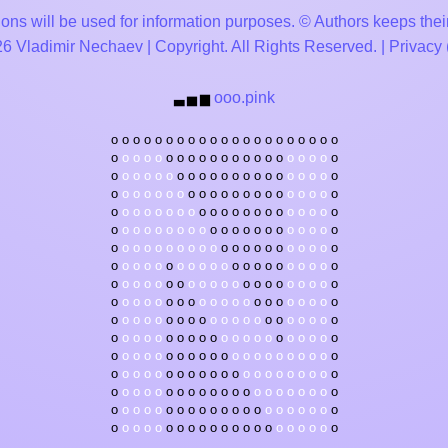
ons will be used for information purposes. © Authors keeps their
 Vladimir Nechaev | Copyright. All Rights Reserved. |
Privacy
ooo.pink
▃
▅
▆
o
o
o
o
o
o
o
o
o
o
o
o
o
o
o
o
o
o
o
o
o
o
o
o
o
o
o
o
o
o
o
o
o
o
o
o
o
o
o
o
o
o
o
o
o
o
o
o
o
o
o
o
o
o
o
o
o
o
o
o
o
o
o
o
o
o
o
o
o
o
o
o
o
o
o
o
o
o
o
o
o
o
o
o
o
o
o
o
o
o
o
o
o
o
o
o
o
o
o
o
o
o
o
o
o
o
o
o
o
o
o
o
o
o
o
o
o
o
o
o
o
o
o
o
o
o
o
o
o
o
o
o
o
o
o
o
o
o
o
o
o
o
o
o
o
o
o
o
o
o
o
o
o
o
o
o
o
o
o
o
o
o
o
o
o
o
o
o
o
o
o
o
o
o
o
o
o
o
o
o
o
o
o
o
o
o
o
o
o
o
o
o
o
o
o
o
o
o
o
o
o
o
o
o
o
o
o
o
o
o
o
o
o
o
o
o
o
o
o
o
o
o
o
o
o
o
o
o
o
o
o
o
o
o
o
o
o
o
o
o
o
o
o
o
o
o
o
o
o
o
o
o
o
o
o
o
o
o
o
o
o
o
o
o
o
o
o
o
o
o
o
o
o
o
o
o
o
o
o
o
o
o
o
o
o
o
o
o
o
o
o
o
o
o
o
o
o
o
o
o
o
o
o
o
o
o
o
o
o
o
o
o
o
o
o
o
o
o
o
o
o
o
o
o
o
o
o
o
o
o
o
o
o
o
o
o
o
o
o
o
o
o
o
o
o
o
o
o
o
o
o
o
o
o
o
o
o