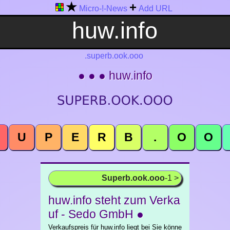
★
+
Micro-!-News
Add URL
.superb.ook.ooo
● ● ● huw.info
U
P
E
R
B
.
O
O
Superb.ook.ooo
-1 >
huw.info steht zum Verka
uf - Sedo GmbH ●
Verkaufspreis für huw.info liegt bei Sie könne