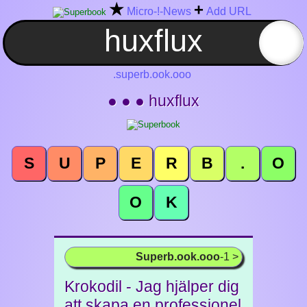
★
+
Micro-!-News
Add URL
.superb.ook.ooo
● ● ● huxflux
S
U
P
E
R
B
.
O
O
K
Superb.ook.ooo
-1 >
Krokodil - Jag hjälper dig
att skapa en professionel