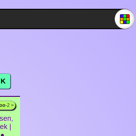
K
ooo
-2 >
lsen,
ek |
 ●