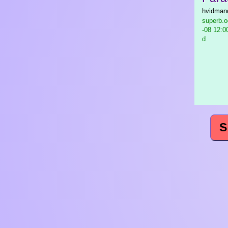
hvidmand
superb.o
-08 12:0
d
S