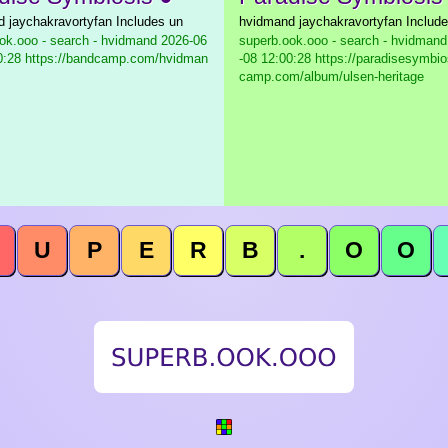
 jaychakravortyfan Includes un
hvidmand jaychakravortyfan Includ
ok.ooo - search - hvidmand
2026-06
superb.ook.ooo - search - hvidmand
0:28 https://bandcamp.com/hvidman
-08 12:00:28 https://paradisesymbi
camp.com/album/ulsen-heritage
U
P
E
R
B
.
O
O