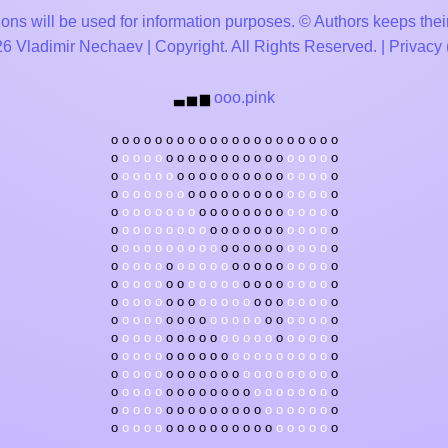
ons will be used for information purposes. © Authors keeps their
 Vladimir Nechaev | Copyright. All Rights Reserved. |
Privacy
ooo.pink
▃
▅
▆
o
o
o
o
o
o
o
o
o
o
o
o
o
o
o
o
o
o
o
o
o
o
o
o
o
o
o
o
o
o
o
o
o
o
o
o
o
o
o
o
o
o
o
o
o
o
o
o
o
o
o
o
o
o
o
o
o
o
o
o
o
o
o
o
o
o
o
o
o
o
o
o
o
o
o
o
o
o
o
o
o
o
o
o
o
o
o
o
o
o
o
o
o
o
o
o
o
o
o
o
o
o
o
o
o
o
o
o
o
o
o
o
o
o
o
o
o
o
o
o
o
o
o
o
o
o
o
o
o
o
o
o
o
o
o
o
o
o
o
o
o
o
o
o
o
o
o
o
o
o
o
o
o
o
o
o
o
o
o
o
o
o
o
o
o
o
o
o
o
o
o
o
o
o
o
o
o
o
o
o
o
o
o
o
o
o
o
o
o
o
o
o
o
o
o
o
o
o
o
o
o
o
o
o
o
o
o
o
o
o
o
o
o
o
o
o
o
o
o
o
o
o
o
o
o
o
o
o
o
o
o
o
o
o
o
o
o
o
o
o
o
o
o
o
o
o
o
o
o
o
o
o
o
o
o
o
o
o
o
o
o
o
o
o
o
o
o
o
o
o
o
o
o
o
o
o
o
o
o
o
o
o
o
o
o
o
o
o
o
o
o
o
o
o
o
o
o
o
o
o
o
o
o
o
o
o
o
o
o
o
o
o
o
o
o
o
o
o
o
o
o
o
o
o
o
o
o
o
o
o
o
o
o
o
o
o
o
o
o
o
o
o
o
o
o
o
o
o
o
o
o
o
o
o
o
o
o