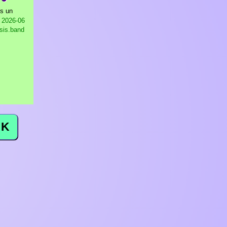
es un
2026-06
osis.band
K