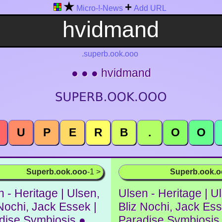
★
+
Micro-!-News
Add URL
.superb.ook.ooo
● ● ● hvidmand
U
P
E
R
B
.
O
O
Superb.ook.ooo
-1 >
Superb.ook.
 - Heritage | Ulsen,
Ulsen - Heritage | U
 Nochi, Jack Essek |
Bliz Nochi, Jack Ess
dise Symbiosis ●
Paradise Symbiosis