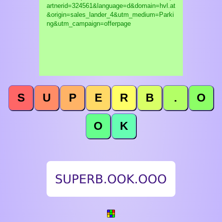
artnerid=324561&language=d&domain=hvl.at
&origin=sales_lander_4&utm_medium=Parki
ng&utm_campaign=offerpage
S
U
P
E
R
B
.
O
O
K