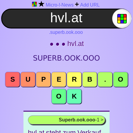
★
+
Micro-!-News
Add URL
.superb.ook.ooo
● ● ● hvl.at
S
U
P
E
R
B
.
O
O
K
Superb.ook.ooo
-1 >
hvl.at steht zum Verkauf -