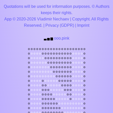
Quotations will be used for information purposes. © Authors
keeps their rights.
App © 2020-2026 Vladimir Nechaev | Copyright. All Rights
Reserved. |
Privacy (GDPR)
|
Imprint
ooo.pink
▃
▅
▆
o
o
o
o
o
o
o
o
o
o
o
o
o
o
o
o
o
o
o
o
o
o
o
o
o
o
o
o
o
o
o
o
o
o
o
o
o
o
o
o
o
o
o
o
o
o
o
o
o
o
o
o
o
o
o
o
o
o
o
o
o
o
o
o
o
o
o
o
o
o
o
o
o
o
o
o
o
o
o
o
o
o
o
o
o
o
o
o
o
o
o
o
o
o
o
o
o
o
o
o
o
o
o
o
o
o
o
o
o
o
o
o
o
o
o
o
o
o
o
o
o
o
o
o
o
o
o
o
o
o
o
o
o
o
o
o
o
o
o
o
o
o
o
o
o
o
o
o
o
o
o
o
o
o
o
o
o
o
o
o
o
o
o
o
o
o
o
o
o
o
o
o
o
o
o
o
o
o
o
o
o
o
o
o
o
o
o
o
o
o
o
o
o
o
o
o
o
o
o
o
o
o
o
o
o
o
o
o
o
o
o
o
o
o
o
o
o
o
o
o
o
o
o
o
o
o
o
o
o
o
o
o
o
o
o
o
o
o
o
o
o
o
o
o
o
o
o
o
o
o
o
o
o
o
o
o
o
o
o
o
o
o
o
o
o
o
o
o
o
o
o
o
o
o
o
o
o
o
o
o
o
o
o
o
o
o
o
o
o
o
o
o
o
o
o
o
o
o
o
o
o
o
o
o
o
o
o
o
o
o
o
o
o
o
o