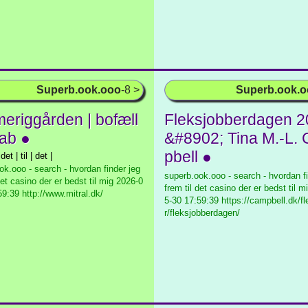
Superb.ook.ooo
-8 >
Superb.ook.
eriggården | bofæll
Fleksjobberdagen 
ab ●
&#8902; Tina M.-L.
pbell ●
 det | til | det |
ok.ooo - search - hvordan finder jeg
superb.ook.ooo - search - hvordan fi
det casino der er bedst til mig
2026-0
frem til det casino der er bedst til m
59:39 http://www.mitral.dk/
5-30 17:59:39 https://campbell.dk/f
r/fleksjobberdagen/