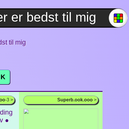
st til mig
K
ooo
-3 >
Superb.ook.ooo
>
ding
iv ●