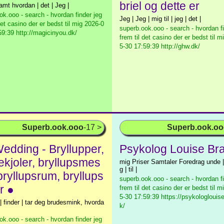
briel og dette er
| samt hvordan | det | Jeg |
ok.ooo - search - hvordan finder jeg
Jeg | Jeg | mig til | jeg | det |
det casino der er bedst til mig
2026-0
superb.ook.ooo - search - hvordan fi
59:39 http://magicinyou.dk/
frem til det casino der er bedst til m
5-30 17:59:39 http://ghw.dk/
Superb.ook.ooo
-17 >
Superb.ook.o
edding - Bryllupper,
Psykolog Louise Br
ekjoler, bryllupsmes
mig Priser Samtaler Foredrag unde |
g | til |
bryllupsrum, bryllups
superb.ook.ooo - search - hvordan fi
r ●
frem til det casino der er bedst til m
5-30 17:59:39 https://psykologlouis
l | finder | tar deg brudesmink, hvorda
k/
ok.ooo - search - hvordan finder jeg