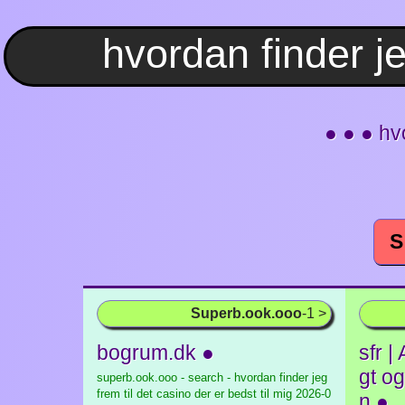
● ● ● hvo
S
Superb.ook.ooo
-1 >
bogrum.dk ●
sfr |
gt og
superb.ook.ooo - search - hvordan finder jeg
frem til det casino der er bedst til mig
2026-0
n ●