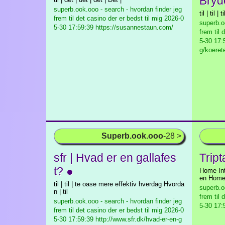
Bryd
superb.ook.ooo - search - hvordan finder jeg
til | til | ti
frem til det casino der er bedst til mig
2026-0
superb.o
5-30 17:59:39 https://susannestaun.com/
frem til 
5-30 17:
g/koeret
Superb.ook.ooo
-28 >
sfr | Hvad er en gallafes
Tript
t? ●
Home Int
en Home 
til | til | te oase mere effektiv hverdag Hvorda
superb.o
n | til
frem til 
superb.ook.ooo - search - hvordan finder jeg
5-30 17:5
frem til det casino der er bedst til mig
2026-0
5-30 17:59:39 http://www.sfr.dk/hvad-er-en-g