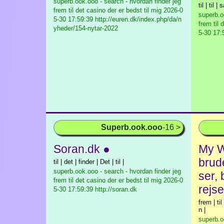
superb.ook.ooo - search - hvordan finder jeg
til | til 
frem til det casino der er bedst til mig
2026-0
superb.o
5-30 17:59:39 http://euren.dk/index.php/da/n
frem til 
yheder/154-nytar-2022
5-30 17:
Superb.ook.ooo
-16 >
Soran.dk ●
My W
brud
til | det | finder | Det | til |
superb.ook.ooo - search - hvordan finder jeg
ser, 
frem til det casino der er bedst til mig
2026-0
rejse
5-30 17:59:39 http://soran.dk
frem | ti
n |
superb.o