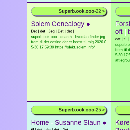
Superb.ook.ooo
-22 >
Solem Genealogy ●
Fors
oft |
Det | det | Jeg | Det | det |
superb.ook.ooo - search - hvordan finder jeg
det | til | 
frem til det casino der er bedst til mig
2026-0
superb.o
5-30 17:59:39 https://slekt.solem.info/
frem til 
5-30 17:5
attlegrou
Superb.ook.ooo
-25 >
Home - Susanne Staun ●
Køret
til | det | det | det | Det |