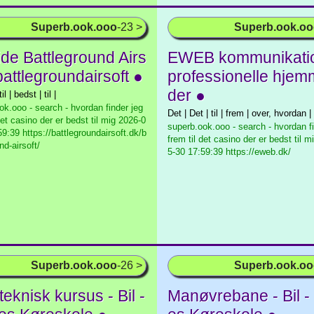
Superb.ook.ooo
-23 >
Superb.ook.o
ide Battleground Airs
EWEB kommunikatio
 battlegroundairsoft ●
professionelle hjem
der ●
til | bedst | til |
ok.ooo - search - hvordan finder jeg
Det | Det | til | frem | over, hvordan |
det casino der er bedst til mig
2026-0
superb.ook.ooo - search - hvordan fi
9:39 https://battlegroundairsoft.dk/b
frem til det casino der er bedst til m
nd-airsoft/
5-30 17:59:39 https://eweb.dk/
Superb.ook.ooo
-26 >
Superb.ook.o
eknisk kursus - Bil -
Manøvrebane - Bil -