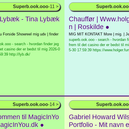
Superb.ook.ooo
-11 >
Superb.ook.o
 Lybæk - Tina Lybæk
Chauffør | Www.holg
n | Roskilde ●
 Forside Showreel mig udv | finder
MIG MIT KONTAKT More | mig. | Jeg
superb.ook.ooo - search - hvordan fi
ok.ooo - search - hvordan finder jeg
frem til det casino der er bedst til m
det casino der er bedst til mig
2026-0
5-30 17:59:39 https://www.holger.fun
9:39 http://lyb.dk/
Superb.ook.ooo
-14 >
Superb.ook.o
ommen til MagicInYo
Gabriel Howard Wils
MagicInYou.dk ●
Portfolio - Mit navn 