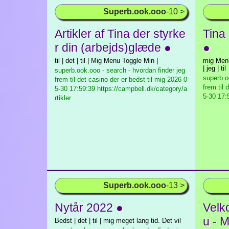
Superb.ook.ooo
-10 >
Artikler af Tina der styrke
Tina
r din (arbejds)glæde ●
●
til | det | til | Mig Menu Toggle Min |
mig Menu
| jeg | til
superb.ook.ooo - search - hvordan finder jeg
superb.o
frem til det casino der er bedst til mig
2026-0
frem til 
5-30 17:59:39 https://campbell.dk/category/a
5-30 17:5
rtikler
Superb.ook.ooo
-13 >
Nytår 2022 ●
Velk
u - 
Bedst | det | til | mig meget lang tid. Det vil