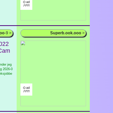
⌬ ad
/¹/²/³/
ooo
-9 >
Superb.ook.ooo
>
2022
 Cam
nder jeg
ig
2026-0
leksjobbe
⌬ ad
/¹/²/³/