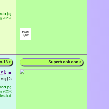
nder jeg
ig
2026-0
⌬ ad
/¹/²/³/
oo
-18 >
Superb.ook.ooo
>
ask ●
 mig | Je
nder jeg
ig
2026-0
ebrask.d