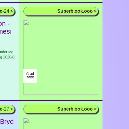
oo
-24 >
Superb.ook.ooo
>
n -
mesi
nder jeg
ig
2026-0
⌬ ad
/¹/²/³/
oo
-27 >
Superb.ook.ooo
>
 Bryd