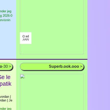
nder jeg
ig
2026-0
ervisnin
⌬ ad
/¹/²/³/
oo
-30 >
Superb.ook.ooo
>
Se le
patik
ordan |
rdan | Je
nder jeg