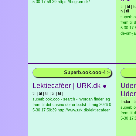
5-30 17:59:39 https://bogrum.dk/
til | til
n | til
superb.o
frem til 
5-30 17:5
de-om-ja
Superb.ook.ooo
-4 >
Lektiecaféer | URK.dk ●
Uden
Uden
til | til | til | til | til |
superb.ook.ooo - search - hvordan finder jeg
finder | ti
frem til det casino der er bedst til mig
2026-0
superb.o
5-30 17:59:39 http://www.urk.dk/lektiecafeer
frem til 
5-30 17: