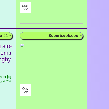
⌬ ad
/¹/²/³/
oo
-21 >
Superb.ook.ooo
>
 stre
llema
yngby
nder jeg
ig
2026-0
⌬ ad
/¹/²/³/