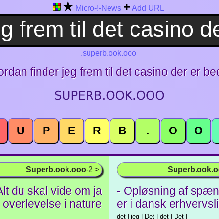
★
+
Micro-!-News
Add URL
.superb.ook.ooo
rdan finder jeg frem til det casino der er bed
U
P
E
R
B
.
O
O
Superb.ook.ooo
-2 >
Superb.ook.
 Alt du skal vide om ja
- Opløsning af spæn
 overlevelse i nature
er i dansk erhvervsl
det | jeg | Det | det | Det |