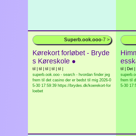
Superb.ook.ooo
-7 >
Kørekort forløbet - Bryde
Himm
s Køreskole ●
essk
til | til | til | til | til |
til | Det |
superb.ook.ooo - search - hvordan finder jeg
superb.o
frem til det casino der er bedst til mig
2026-0
frem til 
5-30 17:59:39 https://brydes.dk/koerekort-for
5-30 17:
loebet