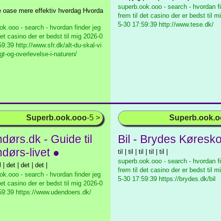
superb.ook.ooo - search - hvordan fi
 | te oase mere effektiv hverdag Hvorda
frem til det casino der er bedst til m
5-30 17:59:39 http://www.tese.dk/
ok.ooo - search - hvordan finder jeg
det casino der er bedst til mig
2026-0
9:39 http://www.sfr.dk/alt-du-skal-vi
gt-og-overlevelse-i-naturen/
Superb.ook.ooo
-5 >
Superb.ook.
dørs.dk - Guide til
Bil - Brydes Køresko
dørs-livet ●
til | til | til | til | til |
superb.ook.ooo - search - hvordan fi
l | det | det | det |
frem til det casino der er bedst til m
ok.ooo - search - hvordan finder jeg
5-30 17:59:39 https://brydes.dk/bil
det casino der er bedst til mig
2026-0
59:39 https://www.udendoers.dk/