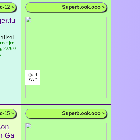
oo
-12 >
Superb.ook.ooo
>
er.fu
 | jeg |
nder jeg
ig
2026-0
/
⌬ ad
/¹/²/³/
oo
-15 >
Superb.ook.ooo
>
on |
er Ga