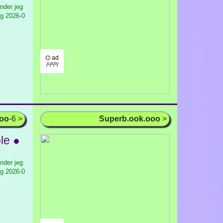
nder jeg
ig
2026-0
⌬ ad
/¹/²/³/
ooo
-6 >
Superb.ook.ooo
>
le ●
nder jeg
ig
2026-0