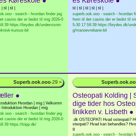
es Køreskole ●
es Køreskole ●
l | til | til |
til | til | til | til | til |
ok.ooo - search - hvordan finder jeg
superb.ook.ooo - search - hvordan fi
det casino der er bedst til mig
2026-0
frem til det casino der er bedst til m
59:39 https://brydes.dk/undervisnin
5-30 17:59:39 https://brydes.dk/und
eknisk-kursus-bil
g/manoevrebane-bil
Superb.ook.ooo
-29 >
Superb.ook.o
æller ●
Osteopati Kolding | 
dige tider hos Osteo
roduktion Hvordan | mig | Velkomm
Introduktion Hvordan | mig
linikken v. Lisbeth ●
ok.ooo - search - hvordan finder jeg
det casino der er bedst til mig
2026-0
.dk OSTEOPATI Hvad osteopati? Hv
steopati? Hvad kan behandles? Hvo
9:39 https://tripp.dk/
g
superb.ook.ooo - search - hvordan fi