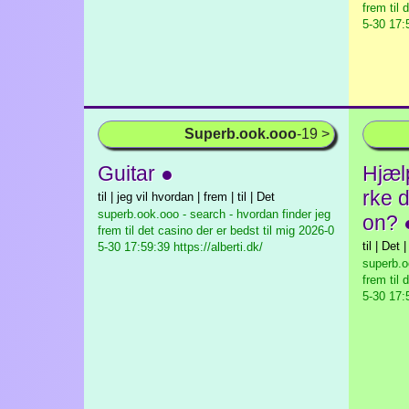
frem til 
5-30 17:
Superb.ook.ooo
-19 >
Guitar ●
Hjælp
rke 
til | jeg vil hvordan | frem | til | Det
superb.ook.ooo - search - hvordan finder jeg
on? 
frem til det casino der er bedst til mig
2026-0
til | Det 
5-30 17:59:39 https://alberti.dk/
superb.o
frem til 
5-30 17: