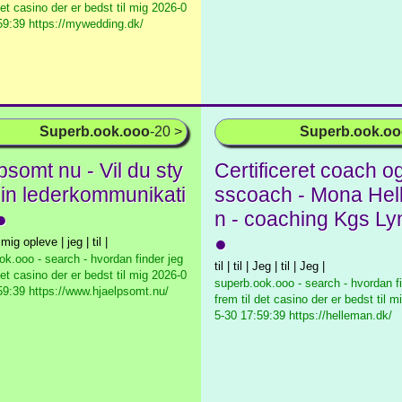
det casino der er bedst til mig
2026-0
59:39 https://mywedding.dk/
Superb.ook.ooo
-20 >
Superb.ook.o
somt nu - Vil du sty
Certificeret coach og
din lederkommunikati
sscoach - Mona He
●
n - coaching Kgs L
●
| mig opleve | jeg | til |
ok.ooo - search - hvordan finder jeg
til | til | Jeg | til | Jeg |
det casino der er bedst til mig
2026-0
superb.ook.ooo - search - hvordan fi
59:39 https://www.hjaelpsomt.nu/
frem til det casino der er bedst til m
5-30 17:59:39 https://helleman.dk/