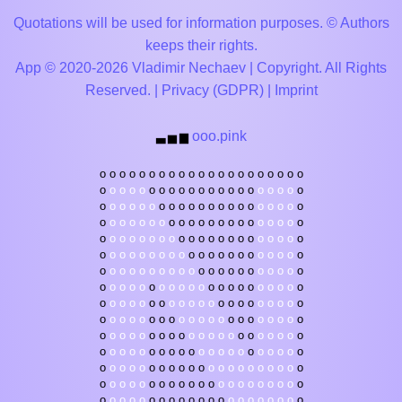
Quotations will be used for information purposes. © Authors
keeps their rights.
App © 2020-2026 Vladimir Nechaev | Copyright. All Rights
Reserved. |
Privacy (GDPR)
|
Imprint
ooo.pink
▃
▅
▆
o
o
o
o
o
o
o
o
o
o
o
o
o
o
o
o
o
o
o
o
o
o
o
o
o
o
o
o
o
o
o
o
o
o
o
o
o
o
o
o
o
o
o
o
o
o
o
o
o
o
o
o
o
o
o
o
o
o
o
o
o
o
o
o
o
o
o
o
o
o
o
o
o
o
o
o
o
o
o
o
o
o
o
o
o
o
o
o
o
o
o
o
o
o
o
o
o
o
o
o
o
o
o
o
o
o
o
o
o
o
o
o
o
o
o
o
o
o
o
o
o
o
o
o
o
o
o
o
o
o
o
o
o
o
o
o
o
o
o
o
o
o
o
o
o
o
o
o
o
o
o
o
o
o
o
o
o
o
o
o
o
o
o
o
o
o
o
o
o
o
o
o
o
o
o
o
o
o
o
o
o
o
o
o
o
o
o
o
o
o
o
o
o
o
o
o
o
o
o
o
o
o
o
o
o
o
o
o
o
o
o
o
o
o
o
o
o
o
o
o
o
o
o
o
o
o
o
o
o
o
o
o
o
o
o
o
o
o
o
o
o
o
o
o
o
o
o
o
o
o
o
o
o
o
o
o
o
o
o
o
o
o
o
o
o
o
o
o
o
o
o
o
o
o
o
o
o
o
o
o
o
o
o
o
o
o
o
o
o
o
o
o
o
o
o
o
o
o
o
o
o
o
o
o
o
o
o
o
o
o
o
o
o
o
o