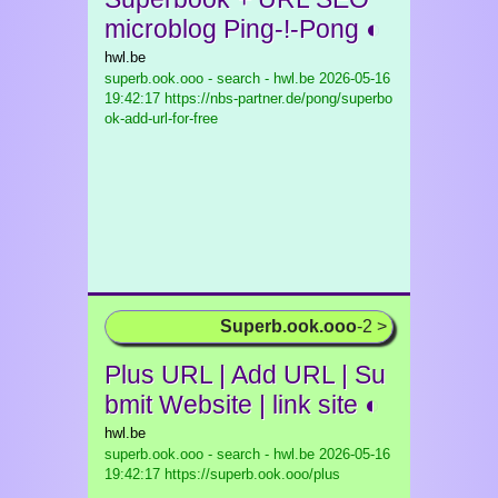
microblog Ping-!-Pong ◐
hwl.be
superb.ook.ooo - search - hwl.be
2026-05-16
19:42:17 https://nbs-partner.de/pong/superbo
ok-add-url-for-free
Superb.ook.ooo
-2 >
Plus URL | Add URL | Su
bmit Website | link site ◐
hwl.be
superb.ook.ooo - search - hwl.be
2026-05-16
19:42:17 https://superb.ook.ooo/plus