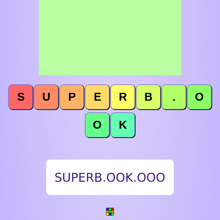
S
U
P
E
R
B
.
O
O
K