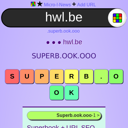
★
+
Micro-!-News
Add URL
.superb.ook.ooo
● ● ● hwl.be
S
U
P
E
R
B
.
O
O
K
Superb.ook.ooo
-1 >
Superbook + URL SEO