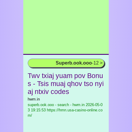
Superb.ook.ooo
-12 >
Twv txiaj yuam pov Bonu
s - Tsis muaj qhov tso nyi
aj ntxiv codes
hwm.in
superb.ook.ooo - search - hwm.in
2026-05-0
3 19:15:53 https://hmn.usa-casino-online.co
m/