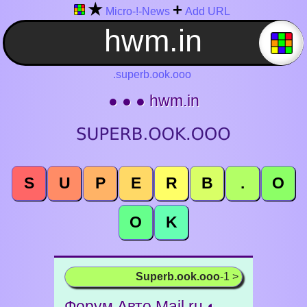
★
+
Micro-!-News
Add URL
.superb.ook.ooo
● ● ● hwm.in
S
U
P
E
R
B
.
O
O
K
Superb.ook.ooo
-1 >
Форум Авто Mail.ru ◐