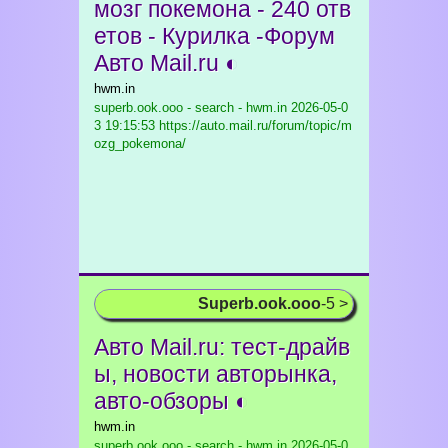
мозг покемона - 240 отв
етов - Курилка -Форум
Авто Mail.ru ◐
hwm.in
superb.ook.ooo - search - hwm.in
2026-05-0
3 19:15:53 https://auto.mail.ru/forum/topic/m
ozg_pokemona/
Superb.ook.ooo
-5 >
Авто Mail.ru: тест-драйв
ы, новости авторынка,
авто-обзоры ◐
hwm.in
superb.ook.ooo - search - hwm.in
2026-05-0