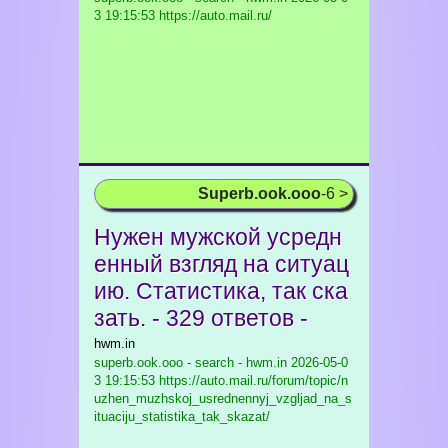
3 19:15:53 https://auto.mail.ru/
Superb.ook.ooo
-6 >
Нужен мужской усредн
енный взгляд на ситуац
ию. Статистика, так ска
зать. - 329 ответов -
hwm.in
superb.ook.ooo - search - hwm.in
2026-05-0
3 19:15:53 https://auto.mail.ru/forum/topic/n
uzhen_muzhskoj_usrednennyj_vzgljad_na_s
ituaciju_statistika_tak_skazat/