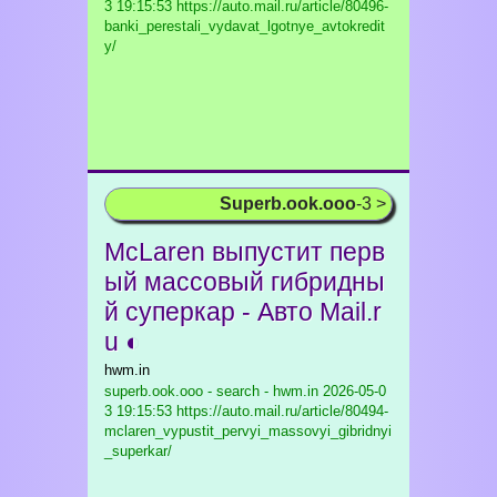
3 19:15:53 https://auto.mail.ru/article/80496-
banki_perestali_vydavat_lgotnye_avtokredit
y/
Superb.ook.ooo
-3 >
McLaren выпустит перв
ый массовый гибридны
й суперкар - Авто Mail.r
u ◐
hwm.in
superb.ook.ooo - search - hwm.in
2026-05-0
3 19:15:53 https://auto.mail.ru/article/80494-
mclaren_vypustit_pervyi_massovyi_gibridnyi
_superkar/