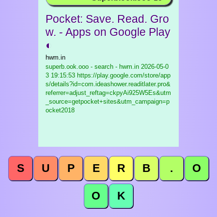
Pocket: Save. Read. Gro
w. - Apps on Google Play
◐
hwm.in
superb.ook.ooo - search - hwm.in
2026-05-0
3 19:15:53 https://play.google.com/store/app
s/details?id=com.ideashower.readitlater.pro&
referrer=adjust_reftag=ckpyAi925W5Es&utm
_source=getpocket+sites&utm_campaign=p
ocket2018
S
U
P
E
R
B
.
O
O
K