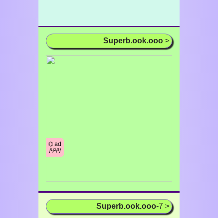
Superb.ook.ooo
>
⌬ ad
/¹/²/³/
Superb.ook.ooo
-7 >