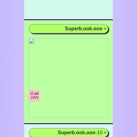
Superb.ook.ooo
>
⌬ ad
/¹/²/³/
Superb.ook.ooo
-10 >