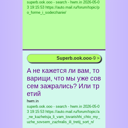
superb.ook.ooo - search - hwm.in
2026-05-0
3 19:15:53 https://auto.mail.ru/forum/topic/p
o_forme_i_soderzhanie/
Superb.ook.ooo
-9 >
А не кажется ли вам, то
варищи, что мы уже сов
сем зажрались? Или тр
етий
hwm.in
superb.ook.ooo - search - hwm.in
2026-05-0
3 19:15:53 https://auto.mail.ru/forum/topic/a
_ne_kazhetsja_li_vam_tovarishhi_chto_my_
uzhe_sovsem_zazhralis_ili_tretij_sort_n/