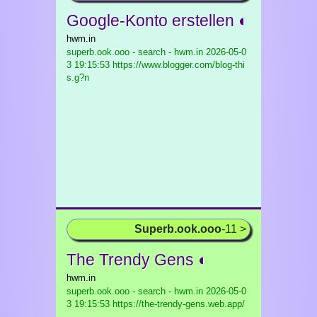
Google-Konto erstellen ◐
hwm.in
superb.ook.ooo - search - hwm.in
2026-05-0
3 19:15:53 https://www.blogger.com/blog-thi
s.g?n
Superb.ook.ooo
-11 >
The Trendy Gens ◐
hwm.in
superb.ook.ooo - search - hwm.in
2026-05-0
3 19:15:53 https://the-trendy-gens.web.app/