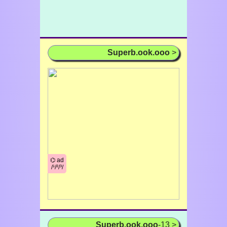
Superb.ook.ooo
>
⌬ ad
/¹/²/³/
Superb.ook.ooo
-13 >