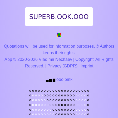
Quotations will be used for information purposes. © Authors
keeps their rights.
App © 2020-2026 Vladimir Nechaev | Copyright. All Rights
Reserved. |
Privacy (GDPR)
|
Imprint
ooo.pink
▃
▅
▆
o
o
o
o
o
o
o
o
o
o
o
o
o
o
o
o
o
o
o
o
o
o
o
o
o
o
o
o
o
o
o
o
o
o
o
o
o
o
o
o
o
o
o
o
o
o
o
o
o
o
o
o
o
o
o
o
o
o
o
o
o
o
o
o
o
o
o
o
o
o
o
o
o
o
o
o
o
o
o
o
o
o
o
o
o
o
o
o
o
o
o
o
o
o
o
o
o
o
o
o
o
o
o
o
o
o
o
o
o
o
o
o
o
o
o
o
o
o
o
o
o
o
o
o
o
o