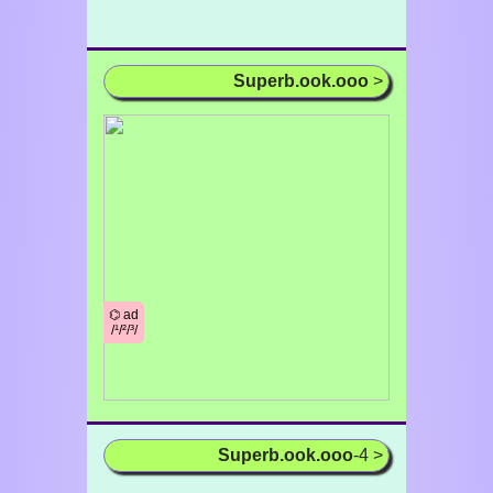
Superb.ook.ooo
>
⌬ ad
/¹/²/³/
Superb.ook.ooo
-4 >